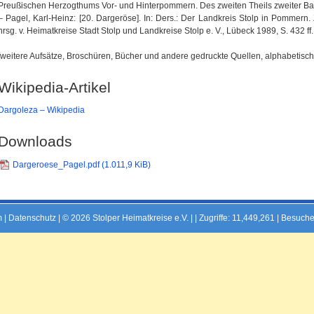
Preußischen Herzogthums Vor- und Hinterpommern. Des zweiten Theils zweiter Ban
– Pagel, Karl-Heinz: [20. Dargeröse]. In: Ders.: Der Landkreis Stolp in Pommern
hrsg. v. Heimatkreise Stadt Stolp und Landkreise Stolp e. V., Lübeck 1989, S. 432 ff.
[weitere Aufsätze, Broschüren, Bücher und andere gedruckte Quellen, alphabetisch 
Wikipedia-Artikel
Dargoleza – Wikipedia
Downloads
Dargeroese_Pagel.pdf
(1.011,9 KiB)
m
|
Datenschutz
| © 2026 Stolper Heimatkreise e.V. | |
Zugriffe: 11,449,261 | Besuche