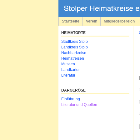
Navigation
überspringen
Startseite
Verein
Mitgliederbereich
HEIMATORTE
Navigation
Stadtkreis Stolp
überspringen
Landkreis Stolp
Nachbarkreise
Heimatreisen
Museen
Landkarten
Literatur
DARGERÖSE
Navigation
Einführung
überspringen
Literatur und Quellen