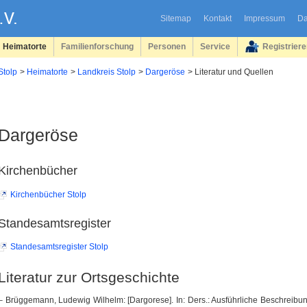
Sitemap
Kontakt
Impressum
Da
Heimatorte
Familienforschung
Personen
Service
Registrier
Stolp
Heimatorte
Landkreis Stolp
Dargeröse
Literatur und Quellen
Dargeröse
Kirchenbücher
Kirchenbücher Stolp
Standesamtsregister
Standesamtsregister Stolp
Literatur zur Ortsgeschichte
– Brüggemann, Ludewig Wilhelm: [Dargorese]. In: Ders.: Ausführliche Beschreib