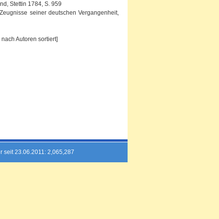
d, Stettin 1784, S. 959
. Zeugnisse seiner deutschen Vergangenheit,
nach Autoren sortiert]
r seit 23.06.2011: 2,065,287