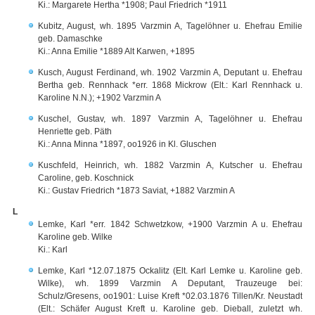
Ki.: Margarete Hertha *1908; Paul Friedrich *1911
Kubitz, August, wh. 1895 Varzmin A, Tagelöhner u. Ehefrau Emilie
geb. Damaschke
Ki.: Anna Emilie *1889 Alt Karwen, +1895
Kusch, August Ferdinand, wh. 1902 Varzmin A, Deputant u. Ehefrau
Bertha geb. Rennhack *err. 1868 Mickrow (Elt.: Karl Rennhack u.
Karoline N.N.); +1902 Varzmin A
Kuschel, Gustav, wh. 1897 Varzmin A, Tagelöhner u. Ehefrau
Henriette geb. Päth
Ki.: Anna Minna *1897, oo1926 in Kl. Gluschen
Kuschfeld, Heinrich, wh. 1882 Varzmin A, Kutscher u. Ehefrau
Caroline, geb. Koschnick
Ki.: Gustav Friedrich *1873 Saviat, +1882 Varzmin A
L
Lemke, Karl *err. 1842 Schwetzkow, +1900 Varzmin A u. Ehefrau
Karoline geb. Wilke
Ki.: Karl
Lemke, Karl *12.07.1875 Ockalitz (Elt. Karl Lemke u. Karoline geb.
Wilke), wh. 1899 Varzmin A Deputant, Trauzeuge bei:
Schulz/Gresens, oo1901: Luise Kreft *02.03.1876 Tillen/Kr. Neustadt
(Elt.: Schäfer August Kreft u. Karoline geb. Dieball, zuletzt wh.