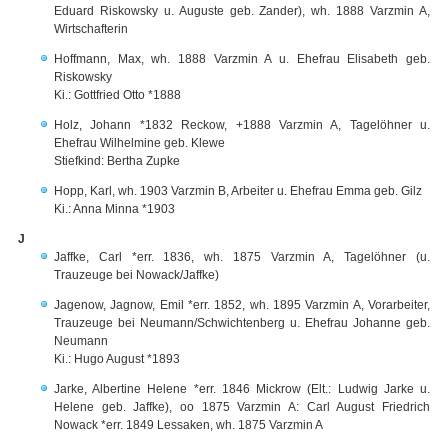
Eduard Riskowsky u. Auguste geb. Zander), wh. 1888 Varzmin A,
Wirtschafterin
Hoffmann, Max, wh. 1888 Varzmin A u. Ehefrau Elisabeth geb.
Riskowsky
Ki.: Gottfried Otto *1888
Holz, Johann *1832 Reckow, +1888 Varzmin A, Tagelöhner u.
Ehefrau Wilhelmine geb. Klewe
Stiefkind: Bertha Zupke
Hopp, Karl, wh. 1903 Varzmin B, Arbeiter u. Ehefrau Emma geb. Gilz
Ki.: Anna Minna *1903
J
Jaffke, Carl *err. 1836, wh. 1875 Varzmin A, Tagelöhner (u.
Trauzeuge bei Nowack/Jaffke)
Jagenow, Jagnow, Emil *err. 1852, wh. 1895 Varzmin A, Vorarbeiter,
Trauzeuge bei Neumann/Schwichtenberg u. Ehefrau Johanne geb.
Neumann
Ki.: Hugo August *1893
Jarke, Albertine Helene *err. 1846 Mickrow (Elt.: Ludwig Jarke u.
Helene geb. Jaffke), oo 1875 Varzmin A: Carl August Friedrich
Nowack *err. 1849 Lessaken, wh. 1875 Varzmin A