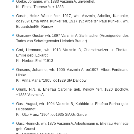
Görke, Johanne, wh. 1883 Varzmin A, unverehel.
Ki.: Emma Therese *u.+ 1883
Gosch, Heinz Walter *err. 1917, wh. Varzmin, Arbeiter, Kanonier,
oo1939: Erna Anna Kunkel*err. 1917 (V.: Arbeiter Paul Kunkel), wh.
Eduardshof/Gr. Runow
Granzow, Gustav, wh. 1897 Varzmin A, Stellmacher (Anzeigender des
Todes von Schwiegervater Heinrich Brauer)
Graf, Hermann, wh. 1913 Varzmin B, Oberschweizer u. Ehefrau
Emilie geb. Eckardt
Ki.: Herbert Emil *1913
Gresens, Johanne, wh. 1905 Varzmin A, oo1907: Albert Ferdinand
Hitzke
Ki.: Anna Maria *1905, oo1929 StA Dallgow
Grunk, N.N. u. Ehefrau Caroline geb. Kekow *err. 1820 Bochow,
+1888 Varzmin A
Gust, August, wh. 1904 Varzmin B, Kuhhirte u. Ehefrau Bertha geb.
Hildebrandt
Ki.: Otto Franz *1904, oo1935 StA Gr. Garde
Gust, Heinrich, wh. 1875 Varzmin A, Arbeitsmann u. Ehefrau Henriette
geb. Grunst