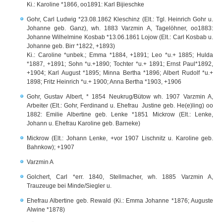
Ki.: Karoline *1866, oo1891: Karl Bijieschke
Gohr, Carl Ludwig *23.08.1862 Kleschinz (Elt.: Tgl. Heinrich Gohr u.
Johanne geb. Ganz), wh. 1883 Varzmin A, Tagelöhner, oo1883:
Johanne Wilhelmine Kosbab *13.06.1861 Lojow (Elt.: Carl Kosbab u.
Johanne geb. Birr *1822, +1893)
Ki.: Caroline *unbek.; Emma *1884, +1891; Leo *u.+ 1885; Hulda
*1887, +1891; Sohn *u.+1890; Tochter *u.+ 1891; Ernst Paul*1892,
+1904; Karl August *1895; Minna Bertha *1896; Albert Rudolf *u.+
1898; Fritz Heinrich *u.+ 1900; Anna Bertha *1903, +1906
Gohr, Gustav Albert, * 1854 Neukrug/Bütow wh. 1907 Varzmin A,
Arbeiter (Elt.: Gohr, Ferdinand u. Ehefrau Justine geb. He(e)ling) oo
1882: Emilie Albertine geb. Lenke *1851 Mickrow (Elt.: Lenke,
Johann u. Ehefrau Karoline geb. Barneke)
Mickrow (Elt.: Johann Lenke, +vor 1907 Lischnitz u. Karoline geb.
Bahnkow); +1907
Varzmin A
Golchert, Carl *err. 1840, Stellmacher, wh. 1885 Varzmin A,
Trauzeuge bei Minde/Siegler u.
Ehefrau Albertine geb. Rewald (Ki.: Emma Johanne *1876; Auguste
Alwine *1878)