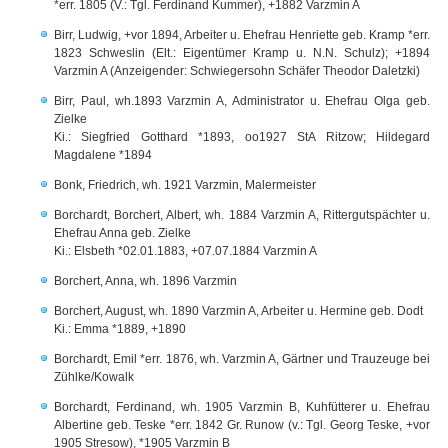
*err. 1805 (V.: Tgl. Ferdinand Kummer), +1882 Varzmin A
Birr, Ludwig, +vor 1894, Arbeiter u. Ehefrau Henriette geb. Kramp *err.
1823 Schweslin (Elt.: Eigentümer Kramp u. N.N. Schulz); +1894
Varzmin A (Anzeigender: Schwiegersohn Schäfer Theodor Daletzki)
Birr, Paul, wh.1893 Varzmin A, Administrator u. Ehefrau Olga geb.
Zielke
Ki.: Siegfried Gotthard *1893, oo1927 StA Ritzow; Hildegard
Magdalene *1894
Bonk, Friedrich, wh. 1921 Varzmin, Malermeister
Borchardt, Borchert, Albert, wh. 1884 Varzmin A, Rittergutspächter u.
Ehefrau Anna geb. Zielke
Ki.: Elsbeth *02.01.1883, +07.07.1884 Varzmin A
Borchert, Anna, wh. 1896 Varzmin
Borchert, August, wh. 1890 Varzmin A, Arbeiter u. Hermine geb. Dodt
Ki.: Emma *1889, +1890
Borchardt, Emil *err. 1876, wh. Varzmin A, Gärtner und Trauzeuge bei
Zühlke/Kowalk
Borchardt, Ferdinand, wh. 1905 Varzmin B, Kuhfütterer u. Ehefrau
Albertine geb. Teske *err. 1842 Gr. Runow (v.: Tgl. Georg Teske, +vor
1905 Stresow), *1905 Varzmin B