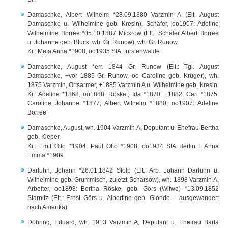
Damaschke, Albert Wilhelm *28.09.1880 Varzmin A (Elt. August
Damaschke u. Wilhelmine geb. Kresin), Schäfer, oo1907: Adeline
Wilhelmine Borree *05.10.1887 Mickrow (Elt.: Schäfer Albert Borree
u. Johanne geb. Bluck, wh. Gr. Runow), wh. Gr. Runow
Ki.: Meta Anna *1908, oo1935 StA Fürstenwalde
Damaschke, August *err. 1844 Gr. Runow (Elt.: Tgl. August
Damaschke, +vor 1885 Gr. Runow, oo Caroline geb. Krüger), wh.
1875 Varzmin, Ortsarmer, +1885 Varzmin A u. Wilhelmine geb. Kresin
Ki.: Adeline *1868, oo1888: Röske.; Ida *1870, +1882; Carl *1875;
Caroline Johanne *1877; Albert Wilhelm *1880, oo1907: Adeline
Borree
Damaschke, August, wh. 1904 Varzmin A, Deputant u. Ehefrau Bertha
geb. Kieper
Ki.: Emil Otto *1904; Paul Otto *1908, oo1934 StA Berlin I; Anna
Emma *1909
Darluhn, Johann *26.01.1842 Stolp (Elt.: Arb. Johann Darluhn u.
Wilhelmine geb. Grummisch, zuletzt Scharsow), wh. 1898 Varzmin A,
Arbeiter, oo1898: Bertha Röske, geb. Görs (Witwe) *13.09.1852
Starnitz (Elt.: Ernst Görs u. Albertine geb. Glonde – ausgewandert
nach Amerika)
Döhring, Eduard, wh. 1913 Varzmin A, Deputant u. Ehefrau Barta