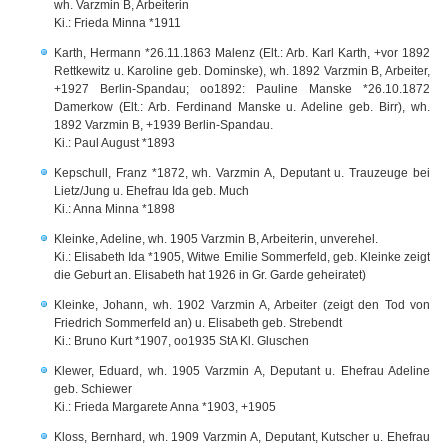
wh. Varzmin B, Arbeiterin
Ki.: Frieda Minna *1911
Karth, Hermann *26.11.1863 Malenz (Elt.: Arb. Karl Karth, +vor 1892
Rettkewitz u. Karoline geb. Dominske), wh. 1892 Varzmin B, Arbeiter,
+1927 Berlin-Spandau; oo1892: Pauline Manske *26.10.1872
Damerkow (Elt.: Arb. Ferdinand Manske u. Adeline geb. Birr), wh.
1892 Varzmin B, +1939 Berlin-Spandau.
Ki.: Paul August *1893
Kepschull, Franz *1872, wh. Varzmin A, Deputant u. Trauzeuge bei
Lietz/Jung u. Ehefrau Ida geb. Much
Ki.: Anna Minna *1898
Kleinke, Adeline, wh. 1905 Varzmin B, Arbeiterin, unverehel.
Ki.: Elisabeth Ida *1905, Witwe Emilie Sommerfeld, geb. Kleinke zeigt
die Geburt an. Elisabeth hat 1926 in Gr. Garde geheiratet)
Kleinke, Johann, wh. 1902 Varzmin A, Arbeiter (zeigt den Tod von
Friedrich Sommerfeld an) u. Elisabeth geb. Strebendt
Ki.: Bruno Kurt *1907, oo1935 StA Kl. Gluschen
Klewer, Eduard, wh. 1905 Varzmin A, Deputant u. Ehefrau Adeline
geb. Schiewer
Ki.: Frieda Margarete Anna *1903, +1905
Kloss, Bernhard, wh. 1909 Varzmin A, Deputant, Kutscher u. Ehefrau