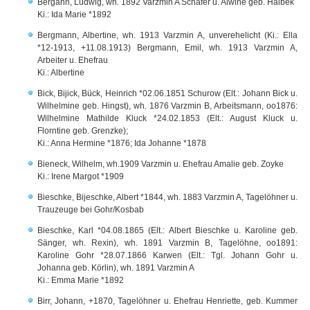
Bergann, Ludwig, wh. 1892 Varzmin A Schäfer u. Alwine geb. Halbek
Ki.: Ida Marie *1892
Bergmann, Albertine, wh. 1913 Varzmin A, unverehelicht (Ki.: Ella
*12-1913, +11.08.1913) Bergmann, Emil, wh. 1913 Varzmin A,
Arbeiter u. Ehefrau
Ki.: Albertine
Bick, Bijick, Bück, Heinrich *02.06.1851 Schurow (Elt.: Johann Bick u.
Wilhelmine geb. Hingst), wh. 1876 Varzmin B, Arbeitsmann, oo1876:
Wilhelmine Mathilde Kluck *24.02.1853 (Elt.: August Kluck u.
Florntine geb. Grenzke);
Ki.: Anna Hermine *1876; Ida Johanne *1878
Bieneck, Wilhelm, wh.1909 Varzmin u. Ehefrau Amalie geb. Zoyke
Ki.: Irene Margot *1909
Bieschke, Bijeschke, Albert *1844, wh. 1883 Varzmin A, Tagelöhner u.
Trauzeuge bei Gohr/Kosbab
Bieschke, Karl *04.08.1865 (Elt.: Albert Bieschke u. Karoline geb.
Sänger, wh. Rexin), wh. 1891 Varzmin B, Tagelöhne, oo1891:
Karoline Gohr *28.07.1866 Karwen (Elt.: Tgl. Johann Gohr u.
Johanna geb. Körlin), wh. 1891 Varzmin A
Ki.: Emma Marie *1892
Birr, Johann, +1870, Tagelöhner u. Ehefrau Henriette, geb. Kummer