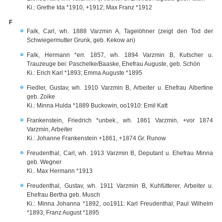
Ki.: Grethe Ida *1910, +1912; Max Franz *1912
F
Falk, Carl, wh. 1888 Varzmin A, Tagelöhner (zeigt den Tod der
Schwiegermutter Grunk, geb. Kekow an)
Falk, Hermann *err. 1857, wh. 1894 Varzmin B, Kutscher u.
Trauzeuge bei: Paschelke/Baaske, Ehefrau Auguste, geb. Schön
Ki.: Erich Karl *1893; Emma Auguste *1895
Fiedler, Gustav, wh. 1910 Varzmin B, Arbeiter u. Ehefrau Albertine
geb. Zoike
Ki.: Minna Hulda *1889 Buckowin, oo1910: Emil Katt
Frankenstein, Friedrich *unbek., wh. 1861 Varzmin, +vor 1874
Varzmin, Arbeiter
Ki.: Johanne Frankenstein +1861, +1874 Gr. Runow
Freudenthal, Carl, wh. 1913 Varzmin B, Deputant u. Ehefrau Minna
geb. Wegner
Ki.. Max Hermann *1913
Freudenthal, Gustav, wh. 1911 Varzmin B, Kuhfütterer, Arbeiter u.
Ehefrau Bertha geb. Musch
Ki.: Minna Johanna *1892, oo1911: Karl Freudenthal; Paul Wilhelm
*1893; Franz August *1895