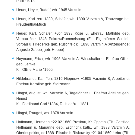
Paul *1913
Heuer, Heyer, Rudolf, wh. 1945 Varzmin
Heuer, Karl *err. 1839, Schäfer, wh. 1890 Varzmin A, Trauzeuge bei
Freudenthal/Much
Heuer, Karl, Schäfer, +vor 1898 Kose u. Ehefrau Mathilde geb.
Vorbau *err. 1848 Pokrow/Rummelsburg (Elt.: Eigentümer Gottlieb
Vorbau u. Friederike geb. Ruschfeld); +1898 Varzmin A (Anzeigende:
Auguste Gabbe, geb. Hoppe)
Heymann, Erich, wh. 1905 Varzmin A, Wirtschafter u. Ehefrau Ottilie
geb. Lemke
Ki.: Ottilie Marie *1905
Hildebrandt, Karl *err. 1816 Nippnow, +1905 Varzmin B, Arbeiter u.
Ehefrau Karoline geb. Stolzmann
Hingst, August, wh. Varzmin A, Tagelöhner u. Ehefrau Adeline geb.
Hingst
Ki.: Ferdinand Carl *1884; Tochter *u.+ 1881
Hingst, Traugott, wh. 1878 Varzmin
Hoffmann, Hermann *22.02.1860 Proskau, Kr. Oppeln (Elt.: Gottfried
Hoffmann u. Marianne geb. Eschrich), kath., wh. 1888 Varzmin A,
Oberinspektor, oo1888: Elisabeth Riskowsky *21.04.1860 Leba (Elt.: