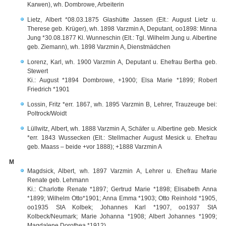
Karwen), wh. Dombrowe, Arbeiterin
Lietz, Albert *08.03.1875 Glashütte Jassen (Elt.: August Lietz u.
Therese geb. Krüger), wh. 1898 Varzmin A, Deputant, oo1898: Minna
Jung *30.08.1877 Kl. Wunneschin (Elt.: Tgl. Wilhelm Jung u. Albertine
geb. Ziemann), wh. 1898 Varzmin A, Dienstmädchen
Lorenz, Karl, wh. 1900 Varzmin A, Deputant u. Ehefrau Bertha geb.
Stewert
Ki.: August *1894 Dombrowe, +1900; Elsa Marie *1899; Robert
Friedrich *1901
Lossin, Fritz *err. 1867, wh. 1895 Varzmin B, Lehrer, Trauzeuge bei:
Poltrock/Woidt
Lüllwitz, Albert, wh. 1888 Varzmin A, Schäfer u. Albertine geb. Mesick
*err. 1843 Wussecken (Elt.: Stellmacher August Mesick u. Ehefrau
geb. Maass – beide +vor 1888); +1888 Varzmin A
M
Magdsick, Albert, wh. 1897 Varzmin A, Lehrer u. Ehefrau Marie
Renate geb. Lehmann
Ki.: Charlotte Renate *1897; Gertrud Marie *1898; Elisabeth Anna
*1899; Wilhelm Otto*1901; Anna Emma *1903; Otto Reinhold *1905,
oo1935 StA Kolbek; Johannes Karl *1907, oo1937 StA
Kolbeck/Neumark; Marie Johanna *1908; Albert Johannes *1909;
Magdalene Dorothea *1912)