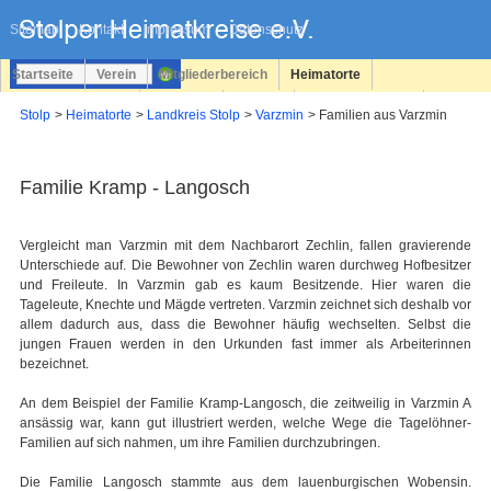
Navigation
überspringen
Sitemap
Kontakt
Impressum
Datenschutz
Startseite
Verein
Mitgliederbereich
Heimatorte
Familienforschung
Personen
Service
Registrieren
Stolp
Heimatorte
Landkreis Stolp
Varzmin
Familien aus Varzmin
Login
Familie Kramp - Langosch
Vergleicht man Varzmin mit dem Nachbarort Zechlin, fallen gravierende
Unterschiede auf. Die Bewohner von Zechlin waren durchweg Hofbesitzer
und Freileute. In Varzmin gab es kaum Besitzende. Hier waren die
Tageleute, Knechte und Mägde vertreten. Varzmin zeichnet sich deshalb vor
allem dadurch aus, dass die Bewohner häufig wechselten. Selbst die
jungen Frauen werden in den Urkunden fast immer als Arbeiterinnen
bezeichnet.
An dem Beispiel der Familie Kramp-Langosch, die zeitweilig in Varzmin A
ansässig war, kann gut illustriert werden, welche Wege die Tagelöhner-
Familien auf sich nahmen, um ihre Familien durchzubringen.
Die Familie Langosch stammte aus dem lauenburgischen Wobensin.