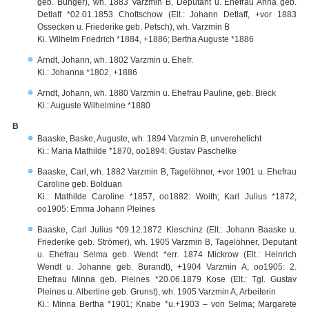
geb. Bünger), wh. 1883 Varzmin B, Deputant u. Ehefrau Anna geb.
Detlaff *02.01.1853 Chottschow (Elt.: Johann Detlaff, +vor 1883
Ossecken u. Friederike geb. Petsch), wh. Varzmin B
Ki. Wilhelm Friedrich *1884, +1886; Bertha Auguste *1886
Arndt, Johann, wh. 1802 Varzmin u. Ehefr.
Ki.: Johanna *1802, +1886
Arndt, Johann, wh. 1880 Varzmin u. Ehefrau Pauline, geb. Bieck
Ki.: Auguste Wilhelmine *1880
B
Baaske, Baske, Auguste, wh. 1894 Varzmin B, unverehelicht
Ki.: Maria Mathilde *1870, oo1894: Gustav Paschelke
Baaske, Carl, wh. 1882 Varzmin B, Tagelöhner, +vor 1901 u. Ehefrau
Caroline geb. Bolduan
Ki.: Mathilde Caroline *1857, oo1882: Woith; Karl Julius *1872,
oo1905: Emma Johann Pleines
Baaske, Carl Julius *09.12.1872 Kleschinz (Elt.: Johann Baaske u.
Friederike geb. Strömer), wh. 1905 Varzmin B, Tagelöhner, Deputant
u. Ehefrau Selma geb. Wendt *err. 1874 Mickrow (Elt.: Heinrich
Wendt u. Johanne geb. Burandt), +1904 Varzmin A; oo1905: 2.
Ehefrau Minna geb. Pleines *20.06.1879 Kose (Elt.: Tgl. Gustav
Pleines u. Albertine geb. Grunst), wh. 1905 Varzmin A, Arbeiterin
Ki.: Minna Bertha *1901; Knabe *u.+1903 – von Selma; Margarete