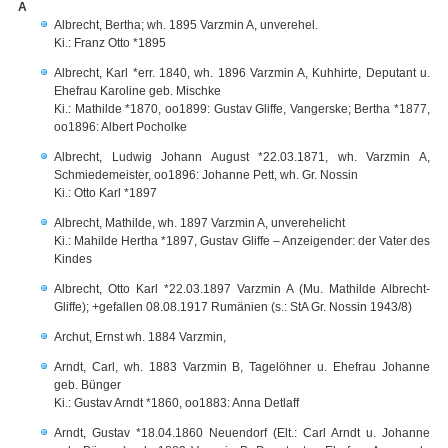
A
Albrecht, Bertha; wh. 1895 Varzmin A, unverehel.
Ki.: Franz Otto *1895
Albrecht, Karl *err. 1840, wh. 1896 Varzmin A, Kuhhirte, Deputant u.
Ehefrau Karoline geb. Mischke
Ki.: Mathilde *1870, oo1899: Gustav Gliffe, Vangerske; Bertha *1877,
oo1896: Albert Pocholke
Albrecht, Ludwig Johann August *22.03.1871, wh. Varzmin A,
Schmiedemeister, oo1896: Johanne Pett, wh. Gr. Nossin
Ki.: Otto Karl *1897
Albrecht, Mathilde, wh. 1897 Varzmin A, unverehelicht
Ki.: Mahilde Hertha *1897, Gustav Gliffe – Anzeigender: der Vater des
Kindes
Albrecht, Otto Karl *22.03.1897 Varzmin A (Mu. Mathilde Albrecht-
Gliffe); +gefallen 08.08.1917 Rumänien (s.: StA Gr. Nossin 1943/8)
Archut, Ernst wh. 1884 Varzmin,
Arndt, Carl, wh. 1883 Varzmin B, Tagelöhner u. Ehefrau Johanne
geb. Bünger
Ki.: Gustav Arndt *1860, oo1883: Anna Detlaff
Arndt, Gustav *18.04.1860 Neuendorf (Elt.: Carl Arndt u. Johanne