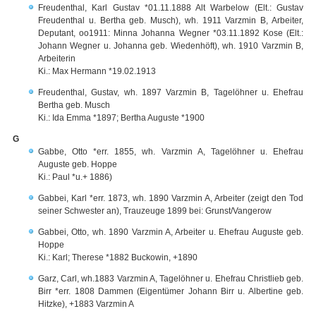
Freudenthal, Karl Gustav *01.11.1888 Alt Warbelow (Elt.: Gustav
Freudenthal u. Bertha geb. Musch), wh. 1911 Varzmin B, Arbeiter,
Deputant, oo1911: Minna Johanna Wegner *03.11.1892 Kose (Elt.:
Johann Wegner u. Johanna geb. Wiedenhöft), wh. 1910 Varzmin B,
Arbeiterin
Ki.: Max Hermann *19.02.1913
Freudenthal, Gustav, wh. 1897 Varzmin B, Tagelöhner u. Ehefrau
Bertha geb. Musch
Ki.: Ida Emma *1897; Bertha Auguste *1900
G
Gabbe, Otto *err. 1855, wh. Varzmin A, Tagelöhner u. Ehefrau
Auguste geb. Hoppe
Ki.: Paul *u.+ 1886)
Gabbei, Karl *err. 1873, wh. 1890 Varzmin A, Arbeiter (zeigt den Tod
seiner Schwester an), Trauzeuge 1899 bei: Grunst/Vangerow
Gabbei, Otto, wh. 1890 Varzmin A, Arbeiter u. Ehefrau Auguste geb.
Hoppe
Ki.: Karl; Therese *1882 Buckowin, +1890
Garz, Carl, wh.1883 Varzmin A, Tagelöhner u. Ehefrau Christlieb geb.
Birr *err. 1808 Dammen (Eigentümer Johann Birr u. Albertine geb.
Hitzke), +1883 Varzmin A