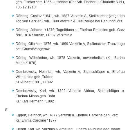
geb. Fischer *err. 1866 Luisenhof (Elt.: Arb. Fischer u. Charlotte N.N.),
+05.12.1913
Döhring, Gustav *1841, wh. 1887 Varzmin A, Stellmacher (zeigt den
Tod von Garz an), wh. 1898 Varzmin A, Trauzeuge bei Darluhn/Görs
Döhring, Johann, +1873, Tagelöhner u. Ehefrau Ernestine geb. Garz
*err. 1816 Starnitz, +1887 Varzmin A
Döring, Otto *err. 1876, wh. 1899 Varzmin A, Stellmacher, Trauzeuge
bei: Grunst/Vangerow
Döring, Wilhelmine, wh. 1878 Varzmin, unverehelicht (Ki.: Bertha
Maria *1878)
Dombrowsky, Heinrich, wh. Varzmin A, Steinschläger u. Ehefrau
Wilhelmine geb. Träder
Ki.: Albert *1891, +1892
Dombrowsky, Karl, wh. 1892 Varzmin Abbau, Steinschläger u.
Ehefrau Minna geb. Bahr
Ki.: Karl Hermann *1892
E
Eggert, Heinrich, wh. 1877 Varzmin u. Ehefrau Caroline geb. Pett
Ki.: Emma Caroline *1877
Elendt, Karl, wh. Varzmin A, Arbeiter u. Ehefrau Auguste geb. Adam