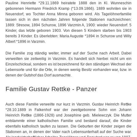
Pauline Henriette *29.11.1869 heiratete 1888 den in Kl. Wunneschin
geborenen Hermann Friedrich Kramp (*13.09.1866). 1889 wohnten sie in
Neuendorf, wo Tochter Anna Minna geboren wird. Als Tagelöhnerfamilie
lassen sich in den nächsten Jahren folgende Stationen nachzeichnen:
1889: Stresow, 1894 Schurow, 1896 Varzmin A, 1900: wieder Neuendorf. 5
Kinder, das letzte geboren 1903. Von diesen 5 Kindern starben bis 1903
bereits 3 Kinder. Es überlebten: Maria Auguste *1894 in Schurow und Willy
Albert *1896 in Varzmin.
Die Familie zog ständig weiter, immer auf der Suche nach Arbeit. Dabei
verweilten sie zeitweilig in Varzmin. Es handelt sich hierbei nicht um ein
Einzelschicksal, sondern es ist bezeichnend für den ständigen Wechsel der
Lebensorte und für die Orte, in denen wenig Besitz vorhanden war, bzw. in
denen der Gutshof das Dorf ausmachte.
Familie Gustav Rettke - Panzer
Auch diese Familie verweilte nur kurz in Varzmin. Gustav Heinrich Rettke
*28.10.1889 in Falkenhof war der zweitgeborene Sohn von Johann
Heinrich Rettke (1866-1928) und Josephine geb. Mielewczyk. Die Mutter
entstammte einer katholischen Familie und bestand darauf, die Kinder
ebenfalls katholisch taufen zu lassen. Die Geburten der Kinder zeigen die
Stationen an, in denen der Vater nach Lebensunterhalt auf der Suche war.