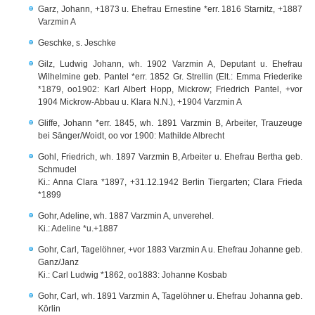
Garz, Johann, +1873 u. Ehefrau Ernestine *err. 1816 Starnitz, +1887
Varzmin A
Geschke, s. Jeschke
Gilz, Ludwig Johann, wh. 1902 Varzmin A, Deputant u. Ehefrau
Wilhelmine geb. Pantel *err. 1852 Gr. Strellin (Elt.: Emma Friederike
*1879, oo1902: Karl Albert Hopp, Mickrow; Friedrich Pantel, +vor
1904 Mickrow-Abbau u. Klara N.N.), +1904 Varzmin A
Gliffe, Johann *err. 1845, wh. 1891 Varzmin B, Arbeiter, Trauzeuge
bei Sänger/Woidt, oo vor 1900: Mathilde Albrecht
Gohl, Friedrich, wh. 1897 Varzmin B, Arbeiter u. Ehefrau Bertha geb.
Schmudel
Ki.: Anna Clara *1897, +31.12.1942 Berlin Tiergarten; Clara Frieda
*1899
Gohr, Adeline, wh. 1887 Varzmin A, unverehel.
Ki.: Adeline *u.+1887
Gohr, Carl, Tagelöhner, +vor 1883 Varzmin A u. Ehefrau Johanne geb.
Ganz/Janz
Ki.: Carl Ludwig *1862, oo1883: Johanne Kosbab
Gohr, Carl, wh. 1891 Varzmin A, Tagelöhner u. Ehefrau Johanna geb.
Körlin