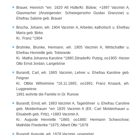
Brauer, Heinrich *err. 1820 Alt Hütte/Kr. Bütow; +1897 Varzmin A,
Glasmacher (Anzeigender: Schwiegersohn Gustav Granzow) u.
Ehefrau Sabine geb. Brauer
Brucha, Johann, wh. 1904 Varzmin A, Arbeiter, katholisch u. Ehefrau
Maria geb. Birko
Ki.: Franz *1904
Bruhnke, Brunke, Hermann, wh. 1905 Varzmin A, Wirtschafter u.
Ehefrau Henriette geb. Tobiewski
Ki.: Matha Johanna Karoline *1880 Zdrade/Kr. Putzig, oo1905: Heizer
Otto Ernst Jordan, Langeböse
Burandt, Carl, wh. 1865 Varzmin, Lehrer u. Ehefrau Karoline geb.
Felgner
Ki.: Ottilie Wilhelmine *16.11.1865, oo1891: Franz Knaack, wh.
Luggewiese.
1891 wohnte die Familie in Gr. Runow
Burandt, Ernst, wh. 1883 Varzmin A, Tagelöhner u. Ehefrau Caroline
geb. Moldenhauer *err. 1835 Varzmin A (Elt.: Carl Moldenhauer u.
Elisabeth geb. Fritz), +1883 Varzmin A.
Ki.: Auguste Henriette *1860, oo1880: Hermann Schwochow;
Mathilde Friederike *1875; Albert Otto *1878
Burandt, Auguste, wh. 1878 Varzmin, unverehel.