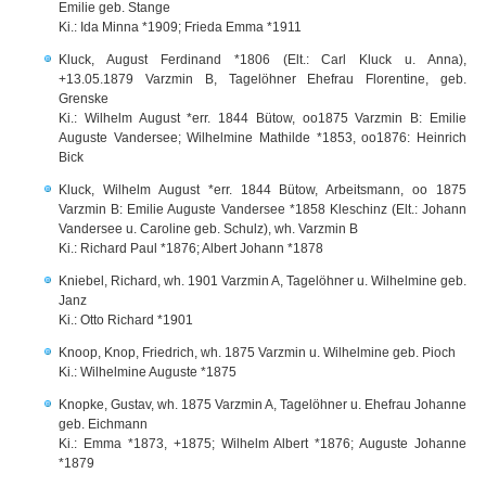
Emilie geb. Stange
Ki.: Ida Minna *1909; Frieda Emma *1911
Kluck, August Ferdinand *1806 (Elt.: Carl Kluck u. Anna),
+13.05.1879 Varzmin B, Tagelöhner Ehefrau Florentine, geb.
Grenske
Ki.: Wilhelm August *err. 1844 Bütow, oo1875 Varzmin B: Emilie
Auguste Vandersee; Wilhelmine Mathilde *1853, oo1876: Heinrich
Bick
Kluck, Wilhelm August *err. 1844 Bütow, Arbeitsmann, oo 1875
Varzmin B: Emilie Auguste Vandersee *1858 Kleschinz (Elt.: Johann
Vandersee u. Caroline geb. Schulz), wh. Varzmin B
Ki.: Richard Paul *1876; Albert Johann *1878
Kniebel, Richard, wh. 1901 Varzmin A, Tagelöhner u. Wilhelmine geb.
Janz
Ki.: Otto Richard *1901
Knoop, Knop, Friedrich, wh. 1875 Varzmin u. Wilhelmine geb. Pioch
Ki.: Wilhelmine Auguste *1875
Knopke, Gustav, wh. 1875 Varzmin A, Tagelöhner u. Ehefrau Johanne
geb. Eichmann
Ki.: Emma *1873, +1875; Wilhelm Albert *1876; Auguste Johanne
*1879