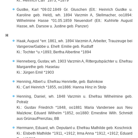
Ki.: Heinrich Carl *1873, +1879
Gustke, Karl *09.02.1849 Gr. Gluschen (Elt.: Heinrich Gustke u.
Karoline geb. Held), wh. 1894 Varzmin A, Stellmacher, oo1894:
Wilhelmine Hasse *01.05.1859 Neuendorf (Elt.: Kuhhirte August
Hasse, wh. Darsow u. Justine geb. Panzer)
H
Haak, August *err. 1861, wh. 1894 Varzmin A, Arbeiter, Trauzeuge bei
Vangerow/Gabbe u. Ehefr. Emilie geb. Rudlaff
Ki.: Tochter *u.+1893; Bertha Albertine *1894
Henneberg, Gustav, wh. 1903 Varzmin A, Rittergutspächter u. Ehefrau
Margarethe geb. Haselau
Ki.: Jürgen Emil *1903
Henning, Albert u. Ehefrau Henriette, geb. Bahnkow
Ki.: Carl Heinrich *1855, oo1886: Hanna Hinz in Stolp
Henning, Daniel, wh. 1848 Varzmin u. Ehefrau Wilhelmine geb.
Potratz
Ki.: Gustav Friedrich *1848, oo1881 Maria Vandersee aus Neu
Malzkow; Eduard Wilhelm *1852, oo1880: Ernestine Wilh. Schmidt
aus Grünau/Prenzlau, BB
Herrmann, Eduard, wh. Deputant u. Ehefrau Mathilde geb. Koschnick
Ki.: Elsbeth Mathilde *1911, +1912; Irma Anna *1912, +1912; Eduard