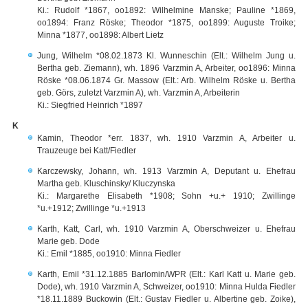
Ki.: Rudolf *1867, oo1892: Wilhelmine Manske; Pauline *1869,
oo1894: Franz Röske; Theodor *1875, oo1899: Auguste Troike;
Minna *1877, oo1898: Albert Lietz
Jung, Wilhelm *08.02.1873 Kl. Wunneschin (Elt.: Wilhelm Jung u.
Bertha geb. Ziemann), wh. 1896 Varzmin A, Arbeiter, oo1896: Minna
Röske *08.06.1874 Gr. Massow (Elt.: Arb. Wilhelm Röske u. Bertha
geb. Görs, zuletzt Varzmin A), wh. Varzmin A, Arbeiterin
Ki.: Siegfried Heinrich *1897
K
Kamin, Theodor *err. 1837, wh. 1910 Varzmin A, Arbeiter u.
Trauzeuge bei Katt/Fiedler
Karczewsky, Johann, wh. 1913 Varzmin A, Deputant u. Ehefrau
Martha geb. Kluschinsky/ Kluczynska
Ki.: Margarethe Elisabeth *1908; Sohn +u.+ 1910; Zwillinge
*u.+1912; Zwillinge *u.+1913
Karth, Katt, Carl, wh. 1910 Varzmin A, Oberschweizer u. Ehefrau
Marie geb. Dode
Ki.: Emil *1885, oo1910: Minna Fiedler
Karth, Emil *31.12.1885 Barlomin/WPR (Elt.: Karl Katt u. Marie geb.
Dode), wh. 1910 Varzmin A, Schweizer, oo1910: Minna Hulda Fiedler
*18.11.1889 Buckowin (Elt.: Gustav Fiedler u. Albertine geb. Zoike),