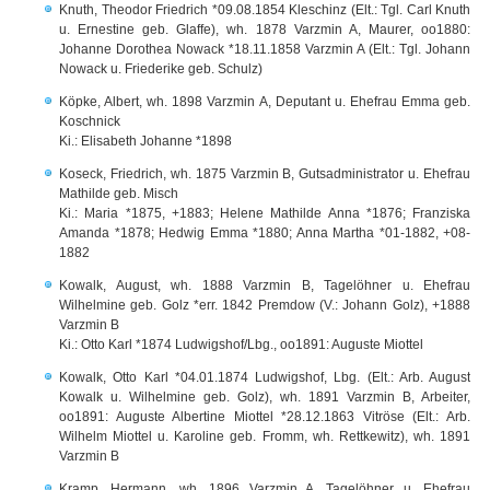
Knuth, Theodor Friedrich *09.08.1854 Kleschinz (Elt.: Tgl. Carl Knuth
u. Ernestine geb. Glaffe), wh. 1878 Varzmin A, Maurer, oo1880:
Johanne Dorothea Nowack *18.11.1858 Varzmin A (Elt.: Tgl. Johann
Nowack u. Friederike geb. Schulz)
Köpke, Albert, wh. 1898 Varzmin A, Deputant u. Ehefrau Emma geb.
Koschnick
Ki.: Elisabeth Johanne *1898
Koseck, Friedrich, wh. 1875 Varzmin B, Gutsadministrator u. Ehefrau
Mathilde geb. Misch
Ki.: Maria *1875, +1883; Helene Mathilde Anna *1876; Franziska
Amanda *1878; Hedwig Emma *1880; Anna Martha *01-1882, +08-
1882
Kowalk, August, wh. 1888 Varzmin B, Tagelöhner u. Ehefrau
Wilhelmine geb. Golz *err. 1842 Premdow (V.: Johann Golz), +1888
Varzmin B
Ki.: Otto Karl *1874 Ludwigshof/Lbg., oo1891: Auguste Miottel
Kowalk, Otto Karl *04.01.1874 Ludwigshof, Lbg. (Elt.: Arb. August
Kowalk u. Wilhelmine geb. Golz), wh. 1891 Varzmin B, Arbeiter,
oo1891: Auguste Albertine Miottel *28.12.1863 Vitröse (Elt.: Arb.
Wilhelm Miottel u. Karoline geb. Fromm, wh. Rettkewitz), wh. 1891
Varzmin B
Kramp, Hermann, wh. 1896 Varzmin A, Tagelöhner u. Ehefrau