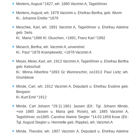
Mertens, August *1827, wh. 1880 Varzmin A, Tagelöhner
Mertens, August, wh. 1879 Varzmin u. Ehefrau Bertha, geb. Wurm
Ki.: Johanne Emilie *1879
Meschke, Karl, wh. 1891 Varzmin A, Tagelöhner u. Ehefrau Adeline
geb. Seils
Ki.: Maria *1886 Kl. Gluschen, +1891; Franz Karl *1892
Mesech, Bertha, wh. Varzmin A, unverehel.
Ki.: Paul *1876 Krampkewitz, +1878 Varzmin A
Meyer, Meier, Karl, wh. 1913 Varzmin A, Tagelöhner u. Ehefrau Bertha
geb. Kebschull
Ki.: Minna Albertine *1893 Gr. Wunneschin, oo1913: Paul Lietz, wh.
Grumbkow
Minde, Carl, wh. 1912 Varzmin A, Deputant u. Ehefrau Evaline geb.
Bergann
Ki.:Kurt Emil *1912
Minde, Carl Johann *29.11.1861 Jassen (Elt.: Tgl. Johann Minde,
+vor 1885 Jassen u. Maria geb. Rosin), wh. 1885 Varzmin A,
Tagelöhner, oo1885: Caroline Alwine Siegler *14.03.1859 Kose (Elt.:
Tgl. August Siegler u. Henriette geb. Rippke), wh. Varzmin A
Minde, Theodor, wh. 1907 Varzmin A, Deputant u. Ehefrau Adeline