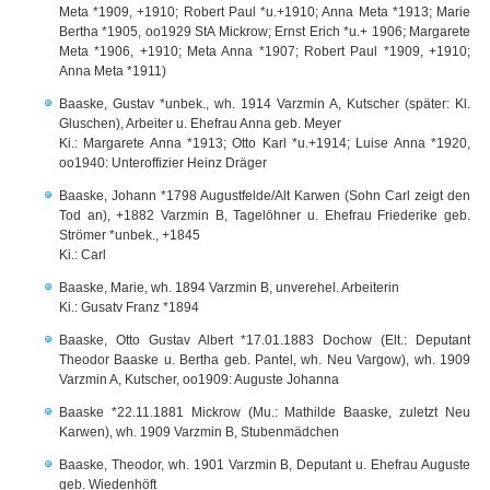
Meta *1909, +1910; Robert Paul *u.+1910; Anna Meta *1913; Marie
Bertha *1905, oo1929 StA Mickrow; Ernst Erich *u.+ 1906; Margarete
Meta *1906, +1910; Meta Anna *1907; Robert Paul *1909, +1910;
Anna Meta *1911)
Baaske, Gustav *unbek., wh. 1914 Varzmin A, Kutscher (später: Kl.
Gluschen), Arbeiter u. Ehefrau Anna geb. Meyer
Ki.: Margarete Anna *1913; Otto Karl *u.+1914; Luise Anna *1920,
oo1940: Unteroffizier Heinz Dräger
Baaske, Johann *1798 Augustfelde/Alt Karwen (Sohn Carl zeigt den
Tod an), +1882 Varzmin B, Tagelöhner u. Ehefrau Friederike geb.
Strömer *unbek., +1845
Ki.: Carl
Baaske, Marie, wh. 1894 Varzmin B, unverehel. Arbeiterin
Ki.: Gusatv Franz *1894
Baaske, Otto Gustav Albert *17.01.1883 Dochow (Elt.: Deputant
Theodor Baaske u. Bertha geb. Pantel, wh. Neu Vargow), wh. 1909
Varzmin A, Kutscher, oo1909: Auguste Johanna
Baaske *22.11.1881 Mickrow (Mu.: Mathilde Baaske, zuletzt Neu
Karwen), wh. 1909 Varzmin B, Stubenmädchen
Baaske, Theodor, wh. 1901 Varzmin B, Deputant u. Ehefrau Auguste
geb. Wiedenhöft