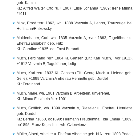
geb. Kamin
Ki.: Alfred Walter Otto *u.+ 1907; Elise Johanna *1909; Irene Minna
*1911
Minx, Ernst *err. 1862, wh. 1888 Varzmin A, Lehrer, Trauzeuge bei
Hoffmann/Riskowsky
Moldenhauer, Carl, wh. 1835 Varzmin A, +vor 1883, Tagelöhner u.
Ehefrau Elisabeth geb. Fritz
Ki.: Caroline *1835, oo: Ernst Burandt
Much, Ferdinand *err. 1864 Kl. Gansen (Elt.: Karl Much, +vor 1912),
+1912 Varzmin B, Tagelöhner, ledig
Much, Karl *err. 1833 Kl. Gansen (Elt.: Georg Much u. Helene geb.
Geffe); +1899 Varzmin A Ehefrau Henriette geb. Durdel
Ki.: Ferdinand
Much, Marie, wh. 1901 Varzmin B, Arbeiterin, unverehel.
Ki.: Minna Elisabeth *u.+ 1901
Much, Gottlieb, wh. 1890 Varzmin A, Rieseler u. Ehefrau Henriette
geb. Durdel
Ki.: Bertha *1860, oo1890: Hermann Freudenthal; Ida Emma *1869,
oo1895: Franz Kepschull, wh. Czierwienz
Müller, Albert, Arbeiter u. Ehefrau Albertine geb. N.N. *err. 1808 Podel,