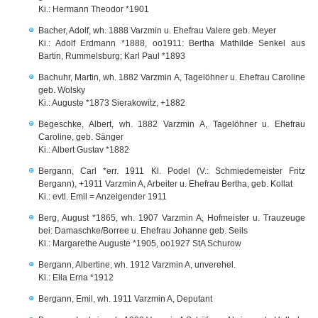
Ki.: Hermann Theodor *1901
Bacher, Adolf, wh. 1888 Varzmin u. Ehefrau Valere geb. Meyer
Ki.: Adolf Erdmann *1888, oo1911: Bertha Mathilde Senkel aus
Bartin, Rummelsburg; Karl Paul *1893
Bachuhr, Martin, wh. 1882 Varzmin A, Tagelöhner u. Ehefrau Caroline
geb. Wolsky
Ki.: Auguste *1873 Sierakowitz, +1882
Begeschke, Albert, wh. 1882 Varzmin A, Tagelöhner u. Ehefrau
Caroline, geb. Sänger
Ki.: Albert Gustav *1882
Bergann, Carl *err. 1911 Kl. Podel (V.: Schmiedemeister Fritz
Bergann), +1911 Varzmin A, Arbeiter u. Ehefrau Bertha, geb. Kollat
Ki.: evtl. Emil = Anzeigender 1911
Berg, August *1865, wh. 1907 Varzmin A, Hofmeister u. Trauzeuge
bei: Damaschke/Borree u. Ehefrau Johanne geb. Seils
Ki.: Margarethe Auguste *1905, oo1927 StA Schurow
Bergann, Albertine, wh. 1912 Varzmin A, unverehel.
Ki.: Ella Erna *1912
Bergann, Emil, wh. 1911 Varzmin A, Deputant