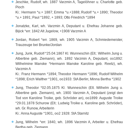
Jeschke, Rudolf, wh. 1887 Varzmin A, Tagelöhner u. Charlotte geb.
Pioch
Ki.: Hermann *u.+ 1887; Emma *u.+1888; Rudolf *u.+ 1890; Theodor
*u.+ 1891; Paul *1892, + 1893; Otto Friedrich *1894
Jonatzke, Karl, wh. Varzmin A, Deputant u. Ehefrau Johanne geb.
Bijick *err. 1842 Alt Jugelow, +1908 Varzmin A
Jordan, Robert *err. 1869, wh. 1905 Varzmin A, Schmiedemeister,
Trauzeuge bei Brunke/Jordan
Jung, Junk, Rudolf *25.04.1867 Kl. Wunneschin (Elt.: Wilhelm Jung u.
Albertine geb. Ziemann), wh. 1892 Varzmin A, Deputant, oo1892:
Wilhelmine Manske *Hermann Manske Karoline geb. Reetz), wh.
Varzmin A
Ki.: Franz Hermann *1894; Theodor Hermann *1896; Rudolf Wilhelm
*1898; Erich Walther *1901, oo1933: StA Berlin; Minna Bertha *1902
Jung, Theodor *02.05.1875 Kl. Wunneschin (Elt. Wilhelm Jung u.
Albertine geb. Ziemann), wh. 1900 Varzmin A, Deputant (zeigt den
Tod von Karoline Troike, geb. Schröder an), oo1899: Auguste Troike
*29.01.1878 Schurow (Elt.: Ludwig Troike u. Karoline geb. Schröder),
wh. Gr. Runow, Arbeiterin
Ki.: Anna Auguste *1901, oo2 1928: StA Starnitz
Jung, Wilhelm *err. 1840, wh. 1896 Varzmin A, Arbeiter u. Ehefrau
Bertha geb. Ziemann