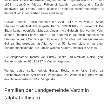
Als landwirtschaftlicher Arbeiter, Tagelöhner und Deputant war er von 1887-
1908 in den Orten Vitröse, Falkenhof, Labuhn, Langeböse und Darsin
unterwegs. Die Ehefrau gebar in diesen Orten insgesamt mindestens 10
Kinder. 3 von ihnen starben bereits frühzeitig.
Gustav Heinrich Rettke heiratete am 27.01.1917 in Varzmin A. Seine
Ehefrau wurde Mathilde Auguste Panzer *09.08.1892 in Junkerhof. Die
Eltern kamen ebenfalls nicht aus Varzmin. Als Gutsschmied war der Vater
Johann Friedrich Panzer (1855-1905), geboren in Tauenzin, ebenfalls mit
Ehefrau Johanna Caroline geb. Kuschel (1852-1934) und den Kindern von
Gut zu Gut gezogen. Im Alter von nur 50 Jahren starb er an einer
Blinddarmentzündung, die Familie wohnte zu dem Zeitpunkt in Sochow.
Die erstgeborene Tochter von Gustav Rettke und Mathilde Rettke, geb.
Panzer wurde am 02.11.1917 in Varzmin A geboren.
Wenige Jahre später erhielt Gustav Rettke eine feste Stelle als
Hilfsbahnwärter im Stellwerk in Pottangow. Der Wohnort bis 1945 wurde
das Bahnwärterhaus 184 in Vangerske.
Familien der Landgemeinde Varzmin
(alphabethisch):