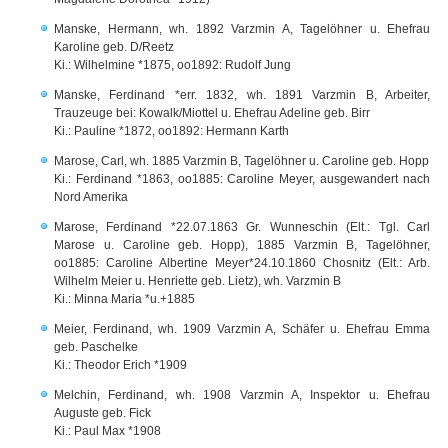
Manske, Hermann, wh. 1892 Varzmin A, Tagelöhner u. Ehefrau
Karoline geb. D/Reetz
Ki.: Wilhelmine *1875, oo1892: Rudolf Jung
Manske, Ferdinand *err. 1832, wh. 1891 Varzmin B, Arbeiter,
Trauzeuge bei: Kowalk/Miottel u. Ehefrau Adeline geb. Birr
Ki.: Pauline *1872, oo1892: Hermann Karth
Marose, Carl, wh. 1885 Varzmin B, Tagelöhner u. Caroline geb. Hopp
Ki.: Ferdinand *1863, oo1885: Caroline Meyer, ausgewandert nach
Nord Amerika
Marose, Ferdinand *22.07.1863 Gr. Wunneschin (Elt.: Tgl. Carl
Marose u. Caroline geb. Hopp), 1885 Varzmin B, Tagelöhner,
oo1885: Caroline Albertine Meyer*24.10.1860 Chosnitz (Elt.: Arb.
Wilhelm Meier u. Henriette geb. Lietz), wh. Varzmin B
Ki.: Minna Maria *u.+1885
Meier, Ferdinand, wh. 1909 Varzmin A, Schäfer u. Ehefrau Emma
geb. Paschelke
Ki.: Theodor Erich *1909
Melchin, Ferdinand, wh. 1908 Varzmin A, Inspektor u. Ehefrau
Auguste geb. Fick
Ki.: Paul Max *1908