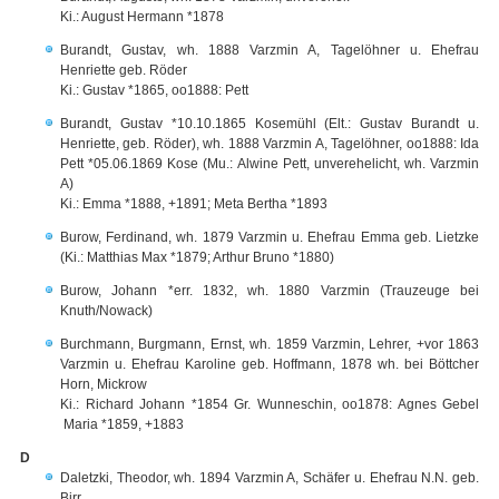
Ki.: August Hermann *1878
Burandt, Gustav, wh. 1888 Varzmin A, Tagelöhner u. Ehefrau
Henriette geb. Röder
Ki.: Gustav *1865, oo1888: Pett
Burandt, Gustav *10.10.1865 Kosemühl (Elt.: Gustav Burandt u.
Henriette, geb. Röder), wh. 1888 Varzmin A, Tagelöhner, oo1888: Ida
Pett *05.06.1869 Kose (Mu.: Alwine Pett, unverehelicht, wh. Varzmin
A)
Ki.: Emma *1888, +1891; Meta Bertha *1893
Burow, Ferdinand, wh. 1879 Varzmin u. Ehefrau Emma geb. Lietzke
(Ki.: Matthias Max *1879; Arthur Bruno *1880)
Burow, Johann *err. 1832, wh. 1880 Varzmin (Trauzeuge bei
Knuth/Nowack)
Burchmann, Burgmann, Ernst, wh. 1859 Varzmin, Lehrer, +vor 1863
Varzmin u. Ehefrau Karoline geb. Hoffmann, 1878 wh. bei Böttcher
Horn, Mickrow
Ki.: Richard Johann *1854 Gr. Wunneschin, oo1878: Agnes Gebel
Maria *1859, +1883
D
Daletzki, Theodor, wh. 1894 Varzmin A, Schäfer u. Ehefrau N.N. geb.
Birr