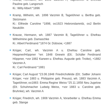
Pauline geb. Langorsch
Ki.: Willy Albert *1896
Kramp, Wilhelm, wh. 1898 Varzmin B, Tagelöhner u. Bertha geb.
Stolzmann
Ki.: Elfriede Caroline *1898, oo1923 Hebrondamnitz, oo2 Berlin
Neukölln
Krause, Hermann, wh. 1887 Varzmin B, Tagelöhner u. Ehefrau
Wilhelmine geb. Damaschke
Ki.: Albert Ferdinand *1874 Gr. Dübsow, +1887
Krüger, Carl, wh. Varzmin A u. Ehefrau Caroline geb.
Heppner/Höppner *err. 1848 Gnewin (Elt.: Schäfer Ferdinand
Höppner, +vor 1882 Karwen u. Ehefrau. Auguste geb. Troike), +1882
Varzmin A.
Ki.: Carl Ferdinand *1881
Krüger, Carl August *23.06.1848 Friedrichsfelde (Elt.: Sattler Johann
Krüger, +vor 1883 u. Philippine geb. Preuss), wh. 1883 Varzmin A,
Tagelöhner, oo1883: Emma Regine Weiss *25.11.1858 Neu Jugelow
(Elt.: Schuhmacher Ludwig Weiss, +vor 1883 u. Caroline geb.
Bruhnke), wh. Varzmin A
Krüger, Friedrich, wh. 1908 Varzmin A, Vorarbeiter u. Ehefrau Emma
geb. Stange