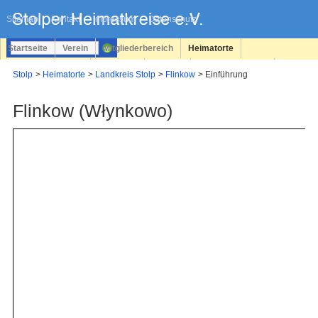
Navigation
überspringen
Sitemap
Kontakt
Impressum
Datenschutz
Startseite
Verein
Mitgliederbereich
Heimatorte
Familienforschung
Personen
Service
Registrieren
Stolp
Heimatorte
Landkreis Stolp
Flinkow
Einführung
Login
Flinkow (Włynkowo)