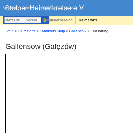
Navigation
überspringen
Sitemap
Kontakt
Impressum
Datenschutz
Startseite
Verein
Mitgliederbereich
Heimatorte
Familienforschung
Personen
Service
Registrieren
Stolp
Heimatorte
Landkreis Stolp
Gallensow
Einführung
Login
Gallensow (Gałęzów)