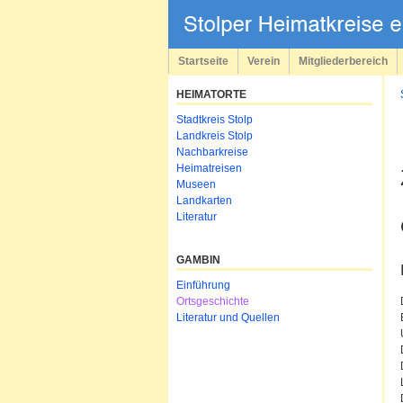
Navigation
überspringen
Startseite
Verein
Mitgliederbereich
HEIMATORTE
Navigation
Stadtkreis Stolp
überspringen
Landkreis Stolp
Nachbarkreise
Heimatreisen
Museen
Landkarten
Literatur
GAMBIN
Navigation
Einführung
überspringen
Ortsgeschichte
Literatur und Quellen