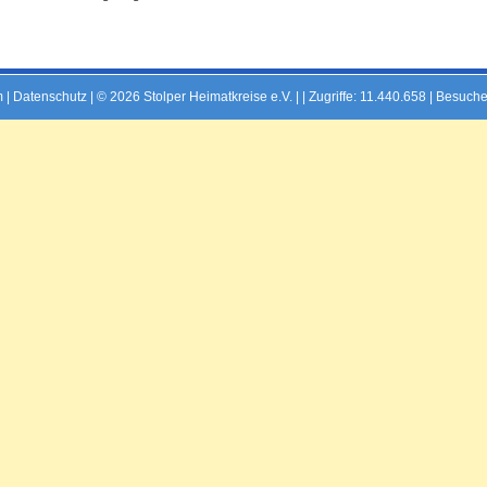
m
|
Datenschutz
| © 2026 Stolper Heimatkreise e.V. | |
Zugriffe: 11.440.658 | Besuche