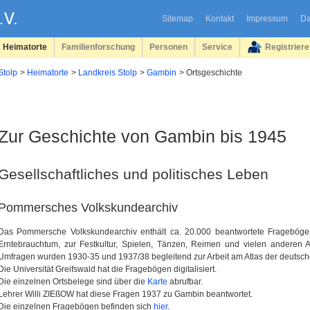
Sitemap
Kontakt
Impressum
Da
Heimatorte
Familienforschung
Personen
Service
Registrier
Stolp
Heimatorte
Landkreis Stolp
Gambin
Ortsgeschichte
Zur Geschichte von Gambin bis 1945
Gesellschaftliches und politisches Leben
Pommersches Volkskundearchiv
Das Pommersche Volkskundearchiv enthält ca. 20.000 beantwortete Fragebö
Erntebrauchtum, zur Festkultur, Spielen, Tänzen, Reimen und vielen anderen 
Umfragen wurden 1930-35 und 1937/38 begleitend zur Arbeit am Atlas der deutsch
Die Universität Greifswald hat die Fragebögen digitalisiert.
Die einzelnen Ortsbelege sind über die
Karte
abrufbar.
Lehrer Willi ZIEßOW hat diese Fragen 1937 zu Gambin beantwortet.
Die einzelnen Fragebögen befinden sich
hier
.