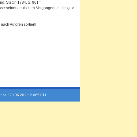
 Stettin 1784, S. 961 f.
isse seiner deutschen Vergangenheit, hrsg. v.
nach Autoren sortiert]
r seit 23.06.2011: 2.065.011