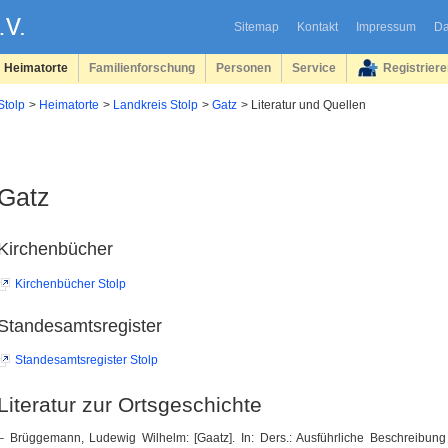
Sitemap
Kontakt
Impressum
Da
Heimatorte
Familienforschung
Personen
Service
Registrier
Stolp
Heimatorte
Landkreis Stolp
Gatz
Literatur und Quellen
Gatz
Kirchenbücher
Kirchenbücher Stolp
Standesamtsregister
Standesamtsregister Stolp
Literatur zur Ortsgeschichte
– Brüggemann, Ludewig Wilhelm: [Gaatz]. In: Ders.: Ausführliche Beschreibun