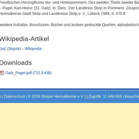
Preußischen Herzogthums Vor- und Hinterpommern. Des zweiten Theils zweiter Band,
– Pagel, Karl-Heinz: [31. Gatz]. In: Ders.: Der Landkreis Stolp in Pommern. Zeugn
Heimatkreise Stadt Stolp und Landkreise Stolp e. V., Lübeck 1989, S. 475 ff.
[weitere Aufsätze, Broschüren, Bücher und andere gedruckte Quellen, alphabetisch 
Wikipedia-Artikel
Gać (Słupsk) – Wikipedia
Downloads
Gatz_Pagel.pdf
(731,9 KiB)
m
|
Datenschutz
| © 2026 Stolper Heimatkreise e.V. | |
Zugriffe: 11.448.669 | Besuche