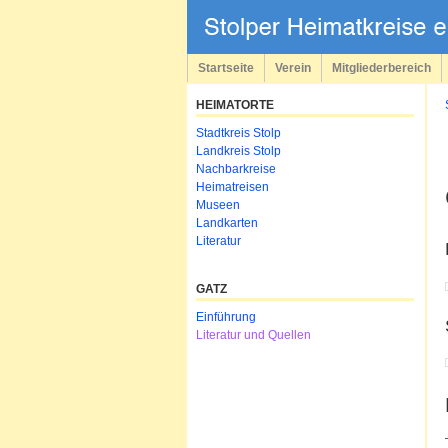
Navigation
überspringen
Startseite
Verein
Mitgliederbereich
HEIMATORTE
Navigation
Stadtkreis Stolp
überspringen
Landkreis Stolp
Nachbarkreise
Heimatreisen
Museen
Landkarten
Literatur
GATZ
Navigation
Einführung
überspringen
Literatur und Quellen