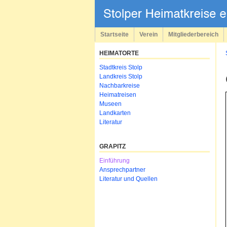
Navigation
überspringen
Startseite
Verein
Mitgliederbereich
HEIMATORTE
Navigation
Stadtkreis Stolp
überspringen
Landkreis Stolp
Nachbarkreise
Heimatreisen
Museen
Landkarten
Literatur
GRAPITZ
Navigation
Einführung
überspringen
Ansprechpartner
Literatur und Quellen