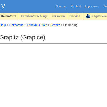
Sitemap
Kontakt
Impressum
Da
Heimatorte
Familienforschung
Personen
Service
Registrier
Stolp
Heimatorte
Landkreis Stolp
Grapitz
Einführung
Grapitz (Grapice)