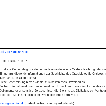
Größere Karte anzeigen
Liebe/-r Besucher/-in!
Für diese Gemeinde gibt es leider noch keine detailierte Ortsbeschreibung oder sie wi
Einige grundlegende Informationen zur Geschichte des Ortes bietet die Ortsbes
"Der Landkreis Stolp" (1989).
Diese Beschreibung bieten wir hier zum kostenlosen Download an.
Suchen Sie Informationen zu ehemaligen Einwohnern, zur Geschichte des Orte
Dokumente oder sonstige Zeitzeugnisse, die Sie uns als Digitalisat zur Verfügun
folgenden Kontaktmöglichkeiten. Wir helfen Ihnen gern weiter.
Mailingliste Stolp-L
(kostenlose Registrierung erforderlich)