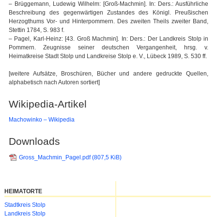
– Brüggemann, Ludewig Wilhelm: [Groß-Machmin]. In: Ders.: Ausführliche
Beschreibung des gegenwärtigen Zustandes des Königl. Preußischen
Herzogthums Vor- und Hinterpommern. Des zweiten Theils zweiter Band,
Stettin 1784, S. 983 f.
– Pagel, Karl-Heinz: [43. Groß Machmin]. In: Ders.: Der Landkreis Stolp in
Pommern. Zeugnisse seiner deutschen Vergangenheit, hrsg. v.
Heimatkreise Stadt Stolp und Landkreise Stolp e. V., Lübeck 1989, S. 530 ff.
[weitere Aufsätze, Broschüren, Bücher und andere gedruckte Quellen,
alphabetisch nach Autoren sortiert]
Wikipedia-Artikel
Machowinko – Wikipedia
Downloads
Gross_Machmin_Pagel.pdf
(807,5 KiB)
HEIMATORTE
Navigation
Stadtkreis Stolp
überspringen
Landkreis Stolp