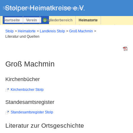
Navigation
überspringen
Sitemap
Kontakt
Impressum
Datenschutz
Startseite
Verein
Mitgliederbereich
Heimatorte
Familienforschung
Personen
Service
Registrieren
Stolp
Heimatorte
Landkreis Stolp
Groß Machmin
Literatur und Quellen
Login
Groß Machmin
Kirchenbücher
Kirchenbücher Stolp
Standesamtsregister
Standesamtsregister Stolp
Literatur zur Ortsgeschichte