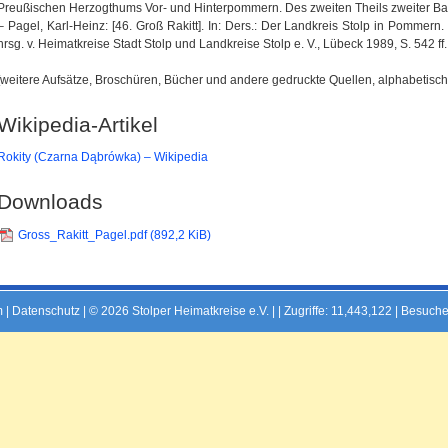
Preußischen Herzogthums Vor- und Hinterpommern. Des zweiten Theils zweiter Ban
– Pagel, Karl-Heinz: [46. Groß Rakitt]. In: Ders.: Der Landkreis Stolp in Pommer
hrsg. v. Heimatkreise Stadt Stolp und Landkreise Stolp e. V., Lübeck 1989, S. 542 ff.
[weitere Aufsätze, Broschüren, Bücher und andere gedruckte Quellen, alphabetisch 
Wikipedia-Artikel
Rokity (Czarna Dąbrówka) – Wikipedia
Downloads
Gross_Rakitt_Pagel.pdf
(892,2 KiB)
m
|
Datenschutz
| © 2026 Stolper Heimatkreise e.V. | |
Zugriffe: 11,443,122 | Besuche