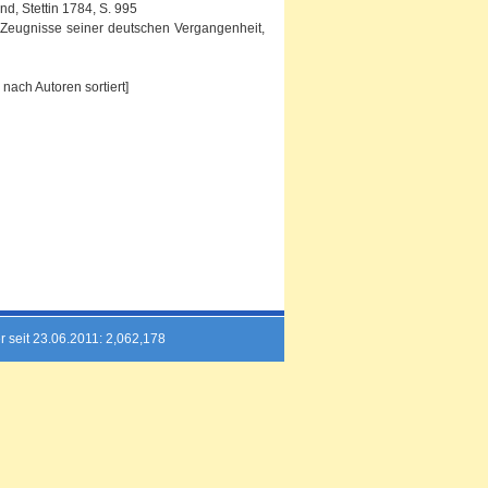
d, Stettin 1784, S. 995
n. Zeugnisse seiner deutschen Vergangenheit,
nach Autoren sortiert]
r seit 23.06.2011: 2,062,178