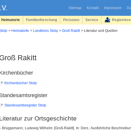
Sitemap
Kontakt
Impressum
Da
Heimatorte
Familienforschung
Personen
Service
Registrier
Stolp
Heimatorte
Landkreis Stolp
Groß Rakitt
Literatur und Quellen
Groß Rakitt
Kirchenbücher
Kirchenbücher Stolp
Standesamtsregister
Standesamtsregister Stolp
Literatur zur Ortsgeschichte
– Brüggemann, Ludewig Wilhelm: [Groß-Rakitt]. In: Ders.: Ausführliche Beschreib