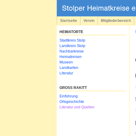
Navigation
überspringen
Startseite
Verein
Mitgliederbereich
HEIMATORTE
Navigation
Stadtkreis Stolp
überspringen
Landkreis Stolp
Nachbarkreise
Heimatreisen
Museen
Landkarten
Literatur
GROSS RAKITT
Navigation
Einführung
überspringen
Ortsgeschichte
Literatur und Quellen