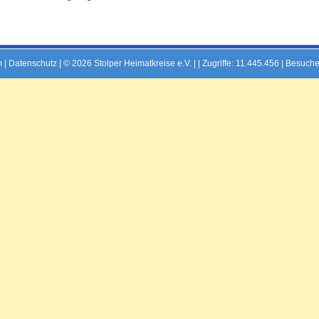
m
|
Datenschutz
| © 2026 Stolper Heimatkreise e.V. | |
Zugriffe: 11.445.456 | Besuche