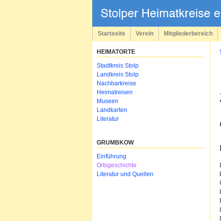
Navigation
überspringen
Startseite
Verein
Mitgliederbereich
HEIMATORTE
Navigation
Stadtkreis Stolp
überspringen
Landkreis Stolp
Nachbarkreise
Heimatreisen
Museen
Landkarten
Literatur
GRUMBKOW
Navigation
Einführung
überspringen
Ortsgeschichte
Literatur und Quellen