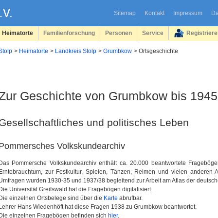
Sitemap
Kontakt
Impressum
Da
Heimatorte
Familienforschung
Personen
Service
Registrier
Stolp
Heimatorte
Landkreis Stolp
Grumbkow
Ortsgeschichte
Zur Geschichte von Grumbkow bis 1945
Gesellschaftliches und politisches Leben
Pommersches Volkskundearchiv
Das Pommersche Volkskundearchiv enthält ca. 20.000 beantwortete Fragebö
Erntebrauchtum, zur Festkultur, Spielen, Tänzen, Reimen und vielen anderen 
Umfragen wurden 1930-35 und 1937/38 begleitend zur Arbeit am Atlas der deutsch
Die Universität Greifswald hat die Fragebögen digitalisiert.
Die einzelnen Ortsbelege sind über die
Karte
abrufbar.
Lehrer Hans Wiedenhöft hat diese Fragen 1938 zu Grumbkow beantwortet.
Die einzelnen Fragebögen befinden sich
hier
.