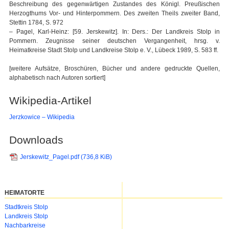
Beschreibung des gegenwärtigen Zustandes des Königl. Preußischen
Herzogthums Vor- und Hinterpommern. Des zweiten Theils zweiter Band,
Stettin 1784, S. 972
– Pagel, Karl-Heinz: [59. Jerskewitz]. In: Ders.: Der Landkreis Stolp in
Pommern. Zeugnisse seiner deutschen Vergangenheit, hrsg. v.
Heimatkreise Stadt Stolp und Landkreise Stolp e. V., Lübeck 1989, S. 583 ff.
[weitere Aufsätze, Broschüren, Bücher und andere gedruckte Quellen,
alphabetisch nach Autoren sortiert]
Wikipedia-Artikel
Jerzkowice – Wikipedia
Downloads
Jerskewitz_Pagel.pdf
(736,8 KiB)
HEIMATORTE
Navigation
Stadtkreis Stolp
überspringen
Landkreis Stolp
Nachbarkreise