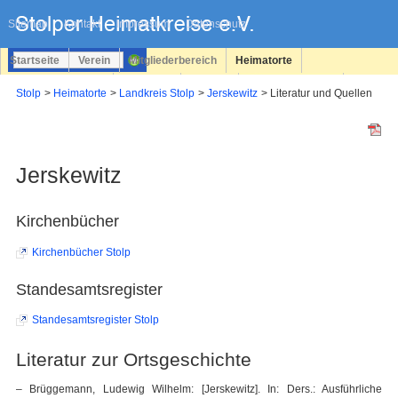
Navigation
überspringen
Sitemap
Kontakt
Impressum
Datenschutz
Startseite
Verein
Mitgliederbereich
Heimatorte
Familienforschung
Personen
Service
Registrieren
Stolp
Heimatorte
Landkreis Stolp
Jerskewitz
Literatur und Quellen
Login
Jerskewitz
Kirchenbücher
Kirchenbücher Stolp
Standesamtsregister
Standesamtsregister Stolp
Literatur zur Ortsgeschichte
– Brüggemann, Ludewig Wilhelm: [Jerskewitz]. In: Ders.: Ausführliche