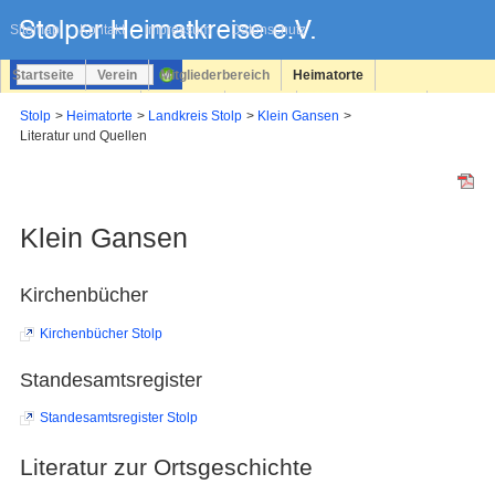
Navigation
überspringen
Sitemap
Kontakt
Impressum
Datenschutz
Startseite
Verein
Mitgliederbereich
Heimatorte
Familienforschung
Personen
Service
Registrieren
Stolp
Heimatorte
Landkreis Stolp
Klein Gansen
Literatur und Quellen
Login
Klein Gansen
Kirchenbücher
Kirchenbücher Stolp
Standesamtsregister
Standesamtsregister Stolp
Literatur zur Ortsgeschichte