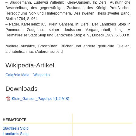
– Brüggemann, Ludewig Wilhelm: [Klein-Gansen]. In: Ders.: Ausführliche
Beschreibung des gegenwärtigen Zustandes des Königl. Preußischen
Herzogthums Vor- und Hinterpommern. Des zweiten Theils zweiter Band,
Stettin 1784, S. 964
– Pagel, Karl-Heinz: [65. Klein Gansen]. In: Ders.: Der Landkreis Stolp in
Pommern. Zeugnisse seiner deutschen Vergangenheit, hrsg. v.
Heimatkreise Stadt Stolp und Landkreise Stolp e. V., Lübeck 1989, S. 603 ff.
[weitere Aufsätze, Broschüren, Bücher und andere gedruckte Quellen,
alphabetisch nach Autoren sortiert]
Wikipedia-Artikel
Gałąźnia Mała – Wikipedia
Downloads
Klein_Gansen_Pagel.pdf
(1,2 MiB)
HEIMATORTE
Navigation
Stadtkreis Stolp
überspringen
Landkreis Stolp