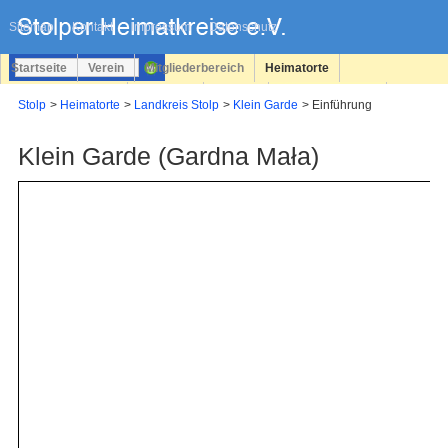
Navigation
überspringen
Sitemap
Kontakt
Impressum
Datenschutz
Startseite
Verein
Mitgliederbereich
Heimatorte
Familienforschung
Personen
Service
Registrieren
Stolp
Heimatorte
Landkreis Stolp
Klein Garde
Einführung
Login
Klein Garde (Gardna Mała)