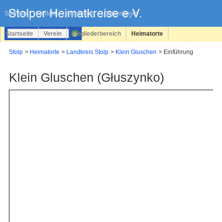
Navigation
überspringen
Sitemap
Kontakt
Impressum
Datenschutz
Startseite
Verein
Mitgliederbereich
Heimatorte
Familienforschung
Personen
Service
Registrieren
Stolp
Heimatorte
Landkreis Stolp
Klein Gluschen
Einführung
Login
Klein Gluschen (Głuszynko)