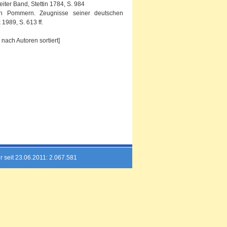
ter Band, Stettin 1784, S. 984
 in Pommern. Zeugnisse seiner deutschen
1989, S. 613 ff.
nach Autoren sortiert]
r seit 23.06.2011: 2.067.581