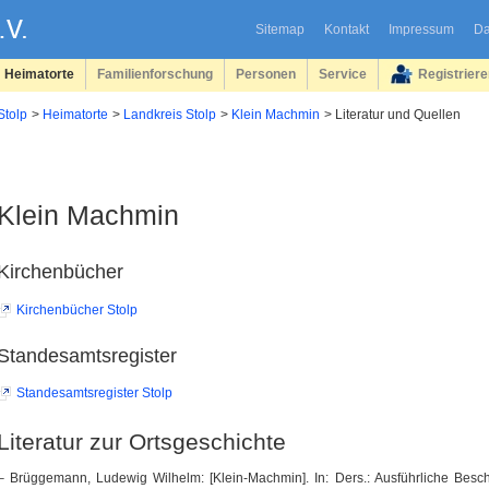
Sitemap
Kontakt
Impressum
Da
Heimatorte
Familienforschung
Personen
Service
Registrier
Stolp
Heimatorte
Landkreis Stolp
Klein Machmin
Literatur und Quellen
Klein Machmin
Kirchenbücher
Kirchenbücher Stolp
Standesamtsregister
Standesamtsregister Stolp
Literatur zur Ortsgeschichte
– Brüggemann, Ludewig Wilhelm: [Klein-Machmin]. In: Ders.: Ausführliche Bes