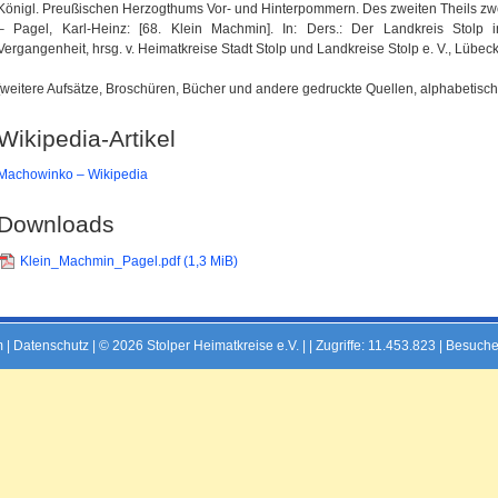
Königl. Preußischen Herzogthums Vor- und Hinterpommern. Des zweiten Theils zwei
– Pagel, Karl-Heinz: [68. Klein Machmin]. In: Ders.: Der Landkreis Stolp
Vergangenheit, hrsg. v. Heimatkreise Stadt Stolp und Landkreise Stolp e. V., Lübeck 
[weitere Aufsätze, Broschüren, Bücher und andere gedruckte Quellen, alphabetisch 
Wikipedia-Artikel
Machowinko – Wikipedia
Downloads
Klein_Machmin_Pagel.pdf
(1,3 MiB)
m
|
Datenschutz
| © 2026 Stolper Heimatkreise e.V. | |
Zugriffe: 11.453.823 | Besuche