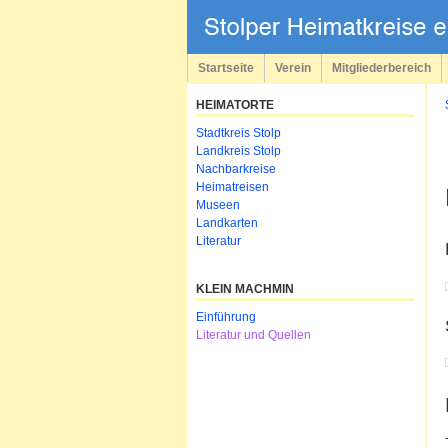
Navigation
überspringen
Startseite
Verein
Mitgliederbereich
HEIMATORTE
Navigation
Stadtkreis Stolp
überspringen
Landkreis Stolp
Nachbarkreise
Heimatreisen
Museen
Landkarten
Literatur
KLEIN MACHMIN
Navigation
Einführung
überspringen
Literatur und Quellen