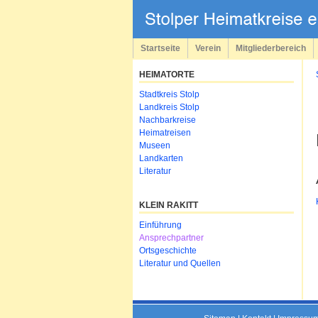
Navigation
überspringen
Startseite
Verein
Mitgliederbereich
HEIMATORTE
Navigation
Stadtkreis Stolp
überspringen
Landkreis Stolp
Nachbarkreise
Heimatreisen
Museen
Landkarten
Literatur
KLEIN RAKITT
Navigation
Einführung
überspringen
Ansprechpartner
Ortsgeschichte
Literatur und Quellen