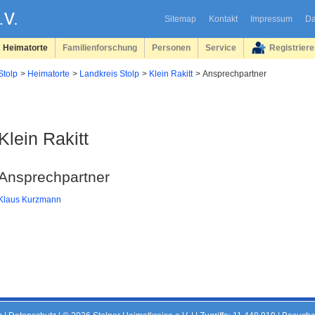
Sitemap
Kontakt
Impressum
Da
Heimatorte
Familienforschung
Personen
Service
Registrier
Stolp
Heimatorte
Landkreis Stolp
Klein Rakitt
Ansprechpartner
Klein Rakitt
Ansprechpartner
Klaus Kurzmann