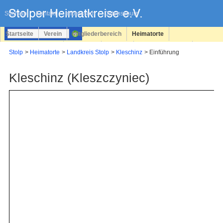
Navigation
überspringen
Sitemap
Kontakt
Impressum
Datenschutz
Startseite
Verein
Mitgliederbereich
Heimatorte
Familienforschung
Personen
Service
Registrieren
Stolp
Heimatorte
Landkreis Stolp
Kleschinz
Einführung
Login
Kleschinz (Kleszczyniec)