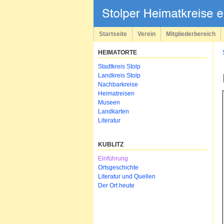
Navigation
überspringen
Startseite
Verein
Mitgliederbereich
HEIMATORTE
Navigation
Stadtkreis Stolp
überspringen
Landkreis Stolp
Nachbarkreise
Heimatreisen
Museen
Landkarten
Literatur
KUBLITZ
Navigation
Einführung
überspringen
Ortsgeschichte
Literatur und Quellen
Der Ort heute