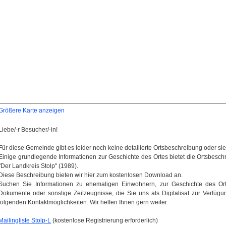
Größere Karte anzeigen
Liebe/-r Besucher/-in!
Für diese Gemeinde gibt es leider noch keine detailierte Ortsbeschreibung oder sie wi
Einige grundlegende Informationen zur Geschichte des Ortes bietet die Ortsbes
"Der Landkreis Stolp" (1989).
Diese Beschreibung bieten wir hier zum kostenlosen Download an.
Suchen Sie Informationen zu ehemaligen Einwohnern, zur Geschichte des Orte
Dokumente oder sonstige Zeitzeugnisse, die Sie uns als Digitalisat zur Verfügun
folgenden Kontaktmöglichkeiten. Wir helfen Ihnen gern weiter.
Mailingliste Stolp-L
(kostenlose Registrierung erforderlich)