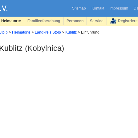
Sitemap
Kontakt
Impressum
Da
Heimatorte
Familienforschung
Personen
Service
Registrier
Stolp
Heimatorte
Landkreis Stolp
Kublitz
Einführung
Kublitz (Kobylnica)