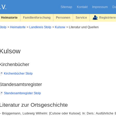
Sitemap
Kontakt
Impressum
Da
Heimatorte
Familienforschung
Personen
Service
Registrier
Stolp
Heimatorte
Landkreis Stolp
Kulsow
Literatur und Quellen
Kulsow
Kirchenbücher
Kirchenbücher Stolp
Standesamtsregister
Standesamtsregister Stolp
Literatur zur Ortsgeschichte
– Brüggemann, Ludewig Wilhelm: [Culsow oder Kulsow]. In: Ders.: Ausführliche