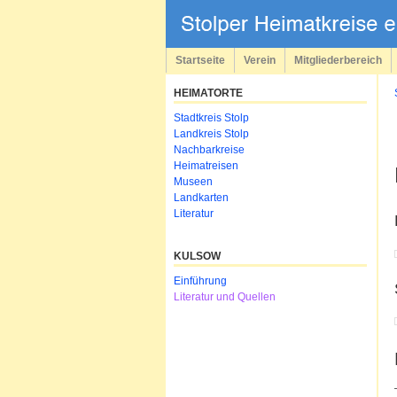
Navigation
überspringen
Startseite
Verein
Mitgliederbereich
HEIMATORTE
Navigation
Stadtkreis Stolp
überspringen
Landkreis Stolp
Nachbarkreise
Heimatreisen
Museen
Landkarten
Literatur
KULSOW
Navigation
Einführung
überspringen
Literatur und Quellen