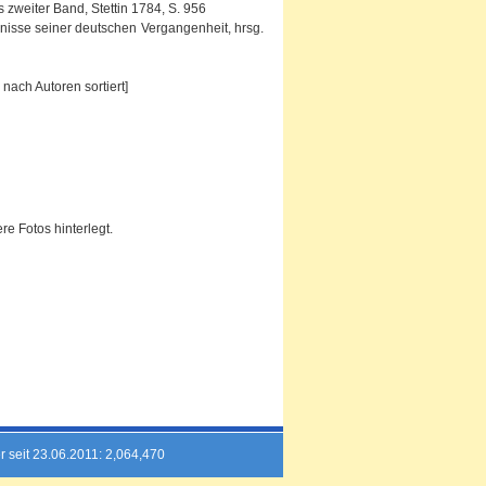
zweiter Band, Stettin 1784, S. 956
gnisse seiner deutschen Vergangenheit, hrsg.
nach Autoren sortiert]
e Fotos hinterlegt.
r seit 23.06.2011: 2,064,470