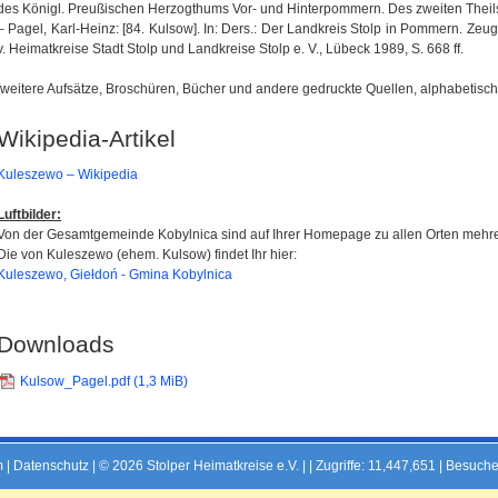
des Königl. Preußischen Herzogthums Vor- und Hinterpommern. Des zweiten Theils 
– Pagel, Karl-Heinz: [84. Kulsow]. In: Ders.: Der Landkreis Stolp in Pommern. Zeu
v. Heimatkreise Stadt Stolp und Landkreise Stolp e. V., Lübeck 1989, S. 668 ff.
[weitere Aufsätze, Broschüren, Bücher und andere gedruckte Quellen, alphabetisch 
Wikipedia-Artikel
Kuleszewo – Wikipedia
Luftbilder:
Von der Gesamtgemeinde Kobylnica sind auf Ihrer Homepage zu allen Orten mehrer
Die von Kuleszewo (ehem. Kulsow) findet Ihr hier:
Kuleszewo, Giełdoń - Gmina Kobylnica
Downloads
Kulsow_Pagel.pdf
(1,3 MiB)
m
|
Datenschutz
| © 2026 Stolper Heimatkreise e.V. | |
Zugriffe: 11,447,651 | Besuche