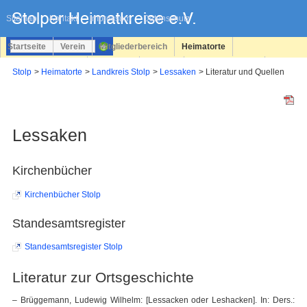
Navigation
überspringen
Sitemap
Kontakt
Impressum
Datenschutz
Startseite
Verein
Mitgliederbereich
Heimatorte
Familienforschung
Personen
Service
Registrieren
Stolp
Heimatorte
Landkreis Stolp
Lessaken
Literatur und Quellen
Login
Lessaken
Kirchenbücher
Kirchenbücher Stolp
Standesamtsregister
Standesamtsregister Stolp
Literatur zur Ortsgeschichte
– Brüggemann, Ludewig Wilhelm: [Lessacken oder Leshacken]. In: Ders.: