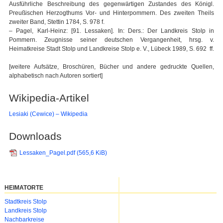
Ausführliche Beschreibung des gegenwärtigen Zustandes des Königl.
Preußischen Herzogthums Vor- und Hinterpommern. Des zweiten Theils
zweiter Band, Stettin 1784, S. 978 f.
– Pagel, Karl-Heinz: [91. Lessaken]. In: Ders.: Der Landkreis Stolp in
Pommern. Zeugnisse seiner deutschen Vergangenheit, hrsg. v.
Heimatkreise Stadt Stolp und Landkreise Stolp e. V., Lübeck 1989, S. 692 ff.
[weitere Aufsätze, Broschüren, Bücher und andere gedruckte Quellen,
alphabetisch nach Autoren sortiert]
Wikipedia-Artikel
Lesiaki (Cewice) – Wikipedia
Downloads
Lessaken_Pagel.pdf
(565,6 KiB)
HEIMATORTE
Navigation
Stadtkreis Stolp
überspringen
Landkreis Stolp
Nachbarkreise