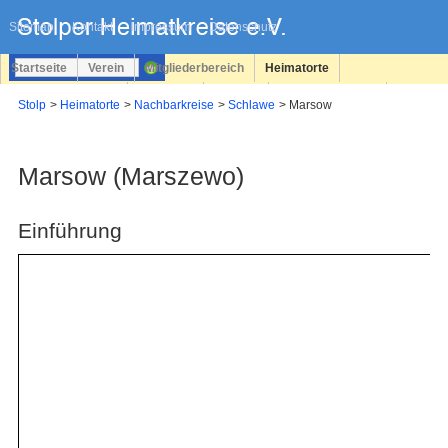
Navigation
überspringen
Sitemap
Kontakt
Impressum
Datenschutz
Startseite
Verein
Mitgliederbereich
Heimatorte
Familienforschung
Personen
Service
Registrieren
Stolp
Heimatorte
Nachbarkreise
Schlawe
Marsow
Login
Marsow (Marszewo)
Einführung