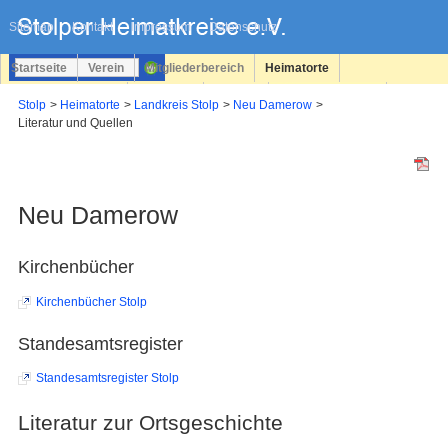
Navigation
überspringen
Sitemap
Kontakt
Impressum
Datenschutz
Startseite
Verein
Mitgliederbereich
Heimatorte
Familienforschung
Personen
Service
Registrieren
Stolp
Heimatorte
Landkreis Stolp
Neu Damerow
Literatur und Quellen
Login
Neu Damerow
Kirchenbücher
Kirchenbücher Stolp
Standesamtsregister
Standesamtsregister Stolp
Literatur zur Ortsgeschichte