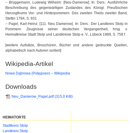
– Brüggemann, Ludewig Wilhelm: [Neu-Damerow]. In: Ders.: Ausführliche
Beschreibung des gegenwärtigen Zustandes des Königl. Preußischen
Herzogthums Vor- und Hinterpommern. Des zweiten Theils zweiter Band,
Stettin 1784, S. 931
– Pagel, Karl-Heinz: [111. Neu Damerow]. In: Ders.: Der Landkreis Stolp in
Pommern. Zeugnisse seiner deutschen Vergangenheit, hrsg. v.
Heimatkreise Stadt Stolp und Landkreise Stolp e. V., Lübeck 1989, S. 758 f.
[weitere Aufsätze, Broschüren, Bücher und andere gedruckte Quellen,
alphabetisch nach Autoren sortiert]
Wikipedia-Artikel
Nowa Dąbrowa (Potęgowo) – Wikipedia
Downloads
Neu_Damerow_Pagel.pdf
(315,0 KiB)
HEIMATORTE
Navigation
Stadtkreis Stolp
überspringen
Landkreis Stolp