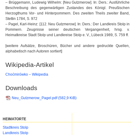
– Brüggemann, Ludewig Wilhelm: [Neu Gutzmerow]. In: Ders.: Ausführliche
Beschreibung des gegenwärtigen Zustandes des Königl. Preußischen
Herzogthums Vor- und Hinterpommern. Des zweiten Theils zweiter Band,
Stettin 1784, S. 972
– Pagel, Karl-Heinz: [112. Neu Gutzmerow]. In: Ders.: Der Landkreis Stolp in
Pommern. Zeugnisse seiner deutschen Vergangenheit, hrsg. v.
Heimatkreise Stadt Stolp und Landkreise Stolp e. V., Lübeck 1989, S. 759 ff.
[weitere Aufsätze, Broschüren, Bücher und andere gedruckte Quellen,
alphabetisch nach Autoren sortiert]
Wikipedia-Artikel
Choćmirówko – Wikipedia
Downloads
Neu_Gutzmerow_Pagel.pdf
(582,9 KiB)
HEIMATORTE
Navigation
Stadtkreis Stolp
überspringen
Landkreis Stolp