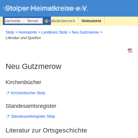
Navigation
überspringen
Sitemap
Kontakt
Impressum
Datenschutz
Startseite
Verein
Mitgliederbereich
Heimatorte
Familienforschung
Personen
Service
Registrieren
Stolp
Heimatorte
Landkreis Stolp
Neu Gutzmerow
Literatur und Quellen
Login
Neu Gutzmerow
Kirchenbücher
Kirchenbücher Stolp
Standesamtsregister
Standesamtsregister Stolp
Literatur zur Ortsgeschichte