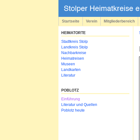
Navigation
überspringen
Startseite
Verein
Mitgliederbereich
HEIMATORTE
Navigation
Stadtkreis Stolp
überspringen
Landkreis Stolp
Nachbarkreise
Heimatreisen
Museen
Landkarten
Literatur
POBLOTZ
Navigation
Einführung
überspringen
Literatur und Quellen
Poblotz heute