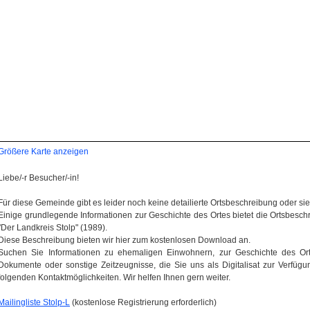
Größere Karte anzeigen
Liebe/-r Besucher/-in!
Für diese Gemeinde gibt es leider noch keine detailierte Ortsbeschreibung oder sie wi
Einige grundlegende Informationen zur Geschichte des Ortes bietet die Ortsbes
"Der Landkreis Stolp" (1989).
Diese Beschreibung bieten wir hier zum kostenlosen Download an.
Suchen Sie Informationen zu ehemaligen Einwohnern, zur Geschichte des Orte
Dokumente oder sonstige Zeitzeugnisse, die Sie uns als Digitalisat zur Verfügun
folgenden Kontaktmöglichkeiten. Wir helfen Ihnen gern weiter.
Mailingliste Stolp-L
(kostenlose Registrierung erforderlich)