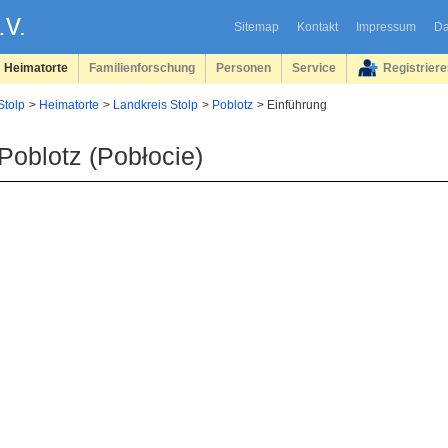
Sitemap
Kontakt
Impressum
Da
Heimatorte
Familienforschung
Personen
Service
Registrier
Stolp
Heimatorte
Landkreis Stolp
Poblotz
Einführung
Poblotz (Pobłocie)