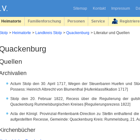
Sitemap
Kontakt
Impressum
Da
Heimatorte
Familienforschung
Personen
Service
Registrier
Stolp
Heimatorte
Landkreis Stolp
Quackenburg
Literatur und Quellen
Quackenburg
Quellen
Archivalien
Actum Stolp den 30. April 1717, Wegen der Steuerbaren Huefen und St
Possess: Heinrich Albrecht von Blumenthal [Hufenklassifikation 1717]
Stolp den 20. Februar 1822, Recess über die Regulierung der gutshe
Quackenburg Rummelsburgischen Kreises [Regulierungsrezess 1822]
Acta der Königl. Provinzial-Rentenbank-Direction zu Stettin enthaltend di
aufgestellten Recesse, Gemeinde: Quackenburg Kreis: Rummelsburg, 21. A
Kirchenbücher