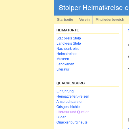
Navigation
überspringen
Startseite
Verein
Mitgliederbereich
HEIMATORTE
Navigation
Stadtkreis Stolp
überspringen
Landkreis Stolp
Nachbarkreise
Heimatreisen
Museen
Landkarten
Literatur
QUACKENBURG
Navigation
Einführung
überspringen
Heimattreffen/-reisen
Ansprechpartner
Ortsgeschichte
Literatur und Quellen
Bilder
Quackenburg heute