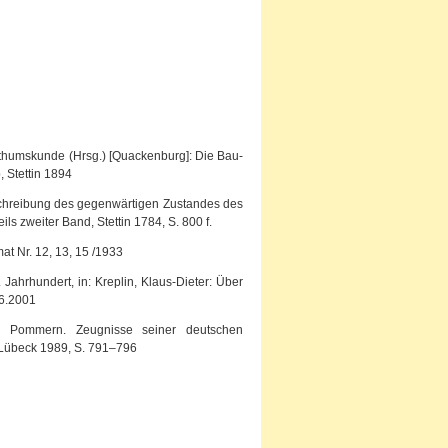
rthumskunde (Hrsg.) [Quackenburg]: Die Bau-
, Stettin 1894
eschreibung des gegenwärtigen Zustandes des
 zweiter Band, Stettin 1784, S. 800 f.
t Nr. 12, 13, 15 /1933
Jahrhundert, in: Kreplin, Klaus-Dieter: Über
 6.2001
in Pommern. Zeugnisse seiner deutschen
, Lübeck 1989, S. 791–796