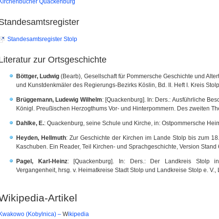
Kirchenbücher Quackenburg
Standesamtsregister
Standesamtsregister Stolp
Literatur zur Ortsgeschichte
Böttger, Ludwig
(Bearb), Gesellschaft für Pommersche Geschichte und Alte
und Kunstdenkmäler des Regierungs-Bezirks Köslin, Bd. II. Heft I. Kreis Stolp
Brüggemann, Ludewig Wilhelm
: [Quackenburg]. In: Ders.: Ausführliche B
Königl. Preußischen Herzogthums Vor- und Hinterpommern. Des zweiten Theils
Dahlke, E.
: Quackenburg, seine Schule und Kirche, in: Ostpommersche Heima
Heyden, Hellmuth
: Zur Geschichte der Kirchen im Lande Stolp bis zum 18. 
Kaschuben. Ein Reader, Teil Kirchen- und Sprachgeschichte, Version Stand
Pagel, Karl-Heinz
: [Quackenburg]. In: Ders.: Der Landkreis Stolp 
Vergangenheit, hrsg. v. Heimatkreise Stadt Stolp und Landkreise Stolp e. V.
Wikipedia-Artikel
Kwakowo (Kobylnica) –
W
ikipedia