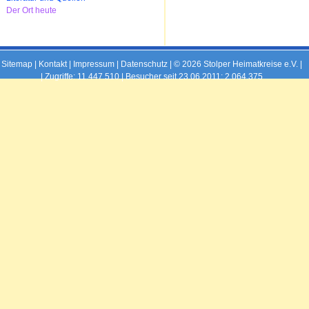
Der Ort heute
Sitemap
|
Kontakt
|
Impressum
|
Datenschutz
| © 2026 Stolper Heimatkreise e.V. |
|
Zugriffe: 11.447.510 | Besucher seit 23.06.2011: 2.064.375