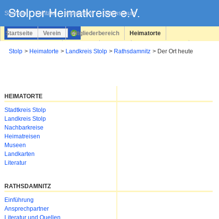
Navigation
überspringen
Sitemap
Kontakt
Impressum
Datenschutz
Startseite
Verein
Mitgliederbereich
Heimatorte
Familienforschung
Personen
Service
Registrieren
Stolp
Heimatorte
Landkreis Stolp
Rathsdamnitz
Der Ort heute
Login
HEIMATORTE
Navigation
Stadtkreis Stolp
überspringen
Landkreis Stolp
Nachbarkreise
Heimatreisen
Museen
Landkarten
Literatur
RATHSDAMNITZ
Navigation
Einführung
überspringen
Ansprechpartner
Literatur und Quellen