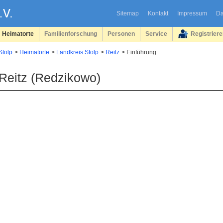
Sitemap
Kontakt
Impressum
Da
Heimatorte
Familienforschung
Personen
Service
Registrier
Stolp
Heimatorte
Landkreis Stolp
Reitz
Einführung
Reitz (Redzikowo)