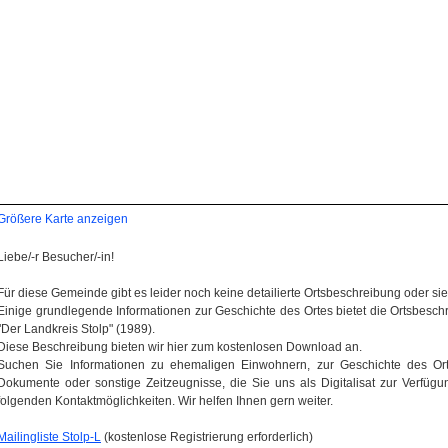
Größere Karte anzeigen
Liebe/-r Besucher/-in!
Für diese Gemeinde gibt es leider noch keine detailierte Ortsbeschreibung oder sie wi
Einige grundlegende Informationen zur Geschichte des Ortes bietet die Ortsbes
"Der Landkreis Stolp" (1989).
Diese Beschreibung bieten wir hier zum kostenlosen Download an.
Suchen Sie Informationen zu ehemaligen Einwohnern, zur Geschichte des Orte
Dokumente oder sonstige Zeitzeugnisse, die Sie uns als Digitalisat zur Verfügun
folgenden Kontaktmöglichkeiten. Wir helfen Ihnen gern weiter.
Mailingliste Stolp-L
(kostenlose Registrierung erforderlich)