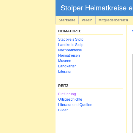
Navigation
überspringen
Startseite
Verein
Mitgliederbereich
HEIMATORTE
Navigation
Stadtkreis Stolp
überspringen
Landkreis Stolp
Nachbarkreise
Heimatreisen
Museen
Landkarten
Literatur
REITZ
Navigation
Einführung
überspringen
Ortsgeschichte
Literatur und Quellen
Bilder