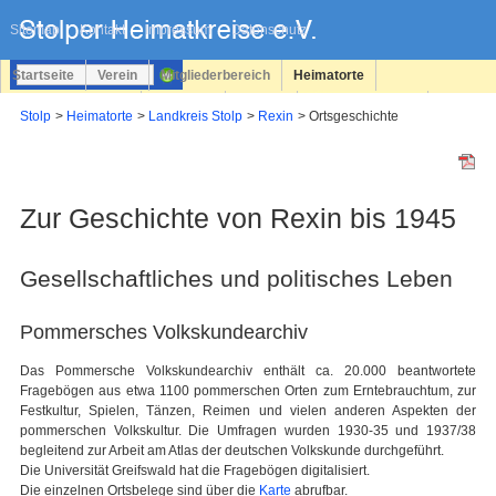
Navigation
überspringen
Sitemap
Kontakt
Impressum
Datenschutz
Startseite
Verein
Mitgliederbereich
Heimatorte
Familienforschung
Personen
Service
Registrieren
Stolp
Heimatorte
Landkreis Stolp
Rexin
Ortsgeschichte
Login
Zur Geschichte von Rexin bis 1945
Gesellschaftliches und politisches Leben
Pommersches Volkskundearchiv
Das Pommersche Volkskundearchiv enthält ca. 20.000 beantwortete
Fragebögen aus etwa 1100 pommerschen Orten zum Erntebrauchtum, zur
Festkultur, Spielen, Tänzen, Reimen und vielen anderen Aspekten der
pommerschen Volkskultur. Die Umfragen wurden 1930-35 und 1937/38
begleitend zur Arbeit am Atlas der deutschen Volkskunde durchgeführt.
Die Universität Greifswald hat die Fragebögen digitalisiert.
Die einzelnen Ortsbelege sind über die
Karte
abrufbar.