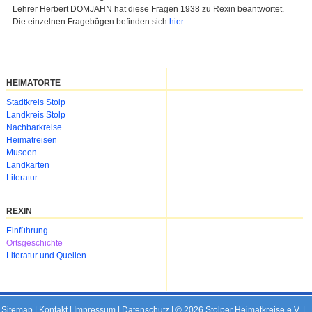
Lehrer Herbert DOMJAHN hat diese Fragen 1938 zu Rexin beantwortet.
Die einzelnen Fragebögen befinden sich
hier
.
HEIMATORTE
Navigation
Stadtkreis Stolp
überspringen
Landkreis Stolp
Nachbarkreise
Heimatreisen
Museen
Landkarten
Literatur
REXIN
Navigation
Einführung
überspringen
Ortsgeschichte
Literatur und Quellen
Sitemap
|
Kontakt
|
Impressum
|
Datenschutz
| © 2026 Stolper Heimatkreise e.V. |