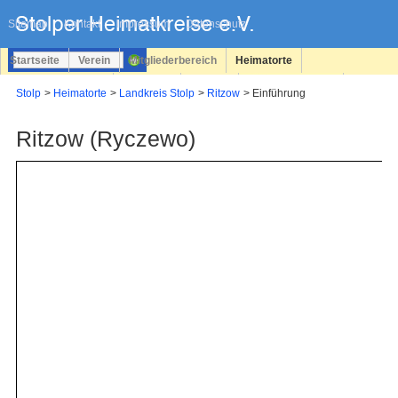
Navigation
überspringen
Sitemap
Kontakt
Impressum
Datenschutz
Startseite
Verein
Mitgliederbereich
Heimatorte
Familienforschung
Personen
Service
Registrieren
Stolp
Heimatorte
Landkreis Stolp
Ritzow
Einführung
Login
Ritzow (Ryczewo)