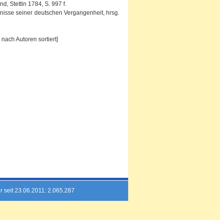
 Stettin 1784, S. 997 f.
ugnisse seiner deutschen Vergangenheit, hrsg.
nach Autoren sortiert]
r seit 23.06.2011: 2.065.287