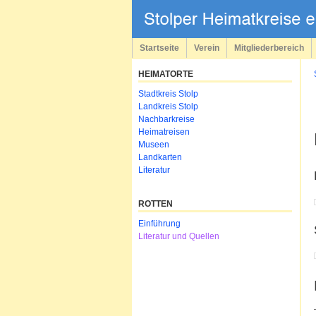
Navigation
überspringen
Startseite
Verein
Mitgliederbereich
HEIMATORTE
Navigation
Stadtkreis Stolp
überspringen
Landkreis Stolp
Nachbarkreise
Heimatreisen
Museen
Landkarten
Literatur
ROTTEN
Navigation
Einführung
überspringen
Literatur und Quellen