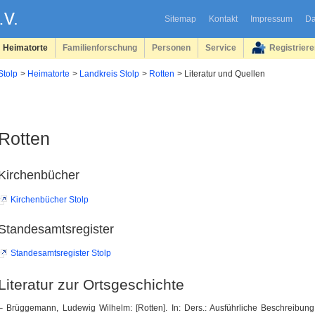
Sitemap
Kontakt
Impressum
Da
Heimatorte
Familienforschung
Personen
Service
Registrier
Stolp
Heimatorte
Landkreis Stolp
Rotten
Literatur und Quellen
Rotten
Kirchenbücher
Kirchenbücher Stolp
Standesamtsregister
Standesamtsregister Stolp
Literatur zur Ortsgeschichte
– Brüggemann, Ludewig Wilhelm: [Rotten]. In: Ders.: Ausführliche Beschreibun