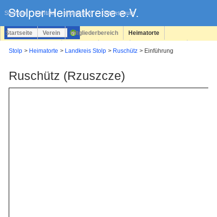
Navigation
überspringen
Sitemap
Kontakt
Impressum
Datenschutz
Startseite
Verein
Mitgliederbereich
Heimatorte
Familienforschung
Personen
Service
Registrieren
Stolp
Heimatorte
Landkreis Stolp
Ruschütz
Einführung
Login
Ruschütz (Rzuszcze)