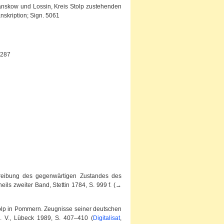
anskow und Lossin, Kreis Stolp zustehenden
nskription; Sign. 5061
0287
chreibung des gegenwärtigen Zustandes des
ls zweiter Band, Stettin 1784, S. 999 f. (→
tolp in Pommern. Zeugnisse seiner deutschen
e. V., Lübeck 1989, S. 407–410 (
Digitalisat
,