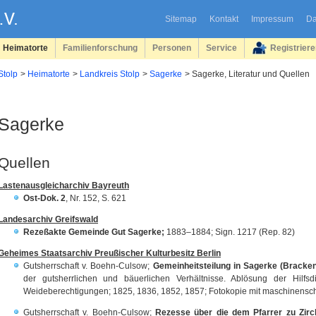
Sitemap
Kontakt
Impressum
Da
Heimatorte
Familienforschung
Personen
Service
Registrier
Stolp
Heimatorte
Landkreis Stolp
Sagerke
Sagerke, Literatur und Quellen
Sagerke
Quellen
Lastenausgleicharchiv Bayreuth
Ost-Dok. 2
, Nr. 152, S. 621
Landesarchiv Greifswald
Rezeßakte Gemeinde Gut Sagerke;
1883–1884; Sign. 1217 (Rep. 82)
Geheimes Staatsarchiv Preußischer Kulturbesitz Berlin
Gutsherrschaft v. Boehn-Culsow;
Gemeinheitsteilung in Sagerke (Bracke
der gutsherrlichen und bäuerlichen Verhältnisse. Ablösung der Hilf
Weideberechtigungen; 1825, 1836, 1852, 1857; Fotokopie mit maschinenschrif
Gutsherrschaft v. Boehn-Culsow;
Rezesse über die dem Pfarrer zu Zir