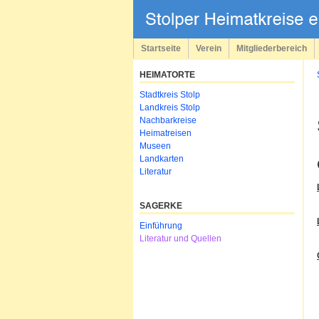
Navigation
überspringen
Startseite
Verein
Mitgliederbereich
HEIMATORTE
Navigation
Stadtkreis Stolp
überspringen
Landkreis Stolp
Nachbarkreise
Heimatreisen
Museen
Landkarten
Literatur
SAGERKE
Navigation
Einführung
überspringen
Literatur und Quellen