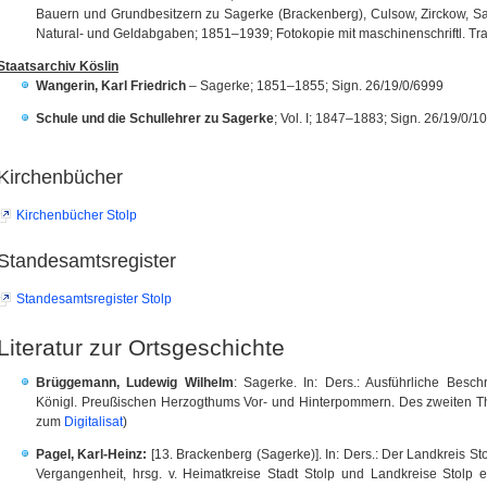
Bauern und Grundbesitzern zu Sagerke (Brackenberg), Culsow, Zirckow, S
Natural- und Geldabgaben; 1851–1939; Fotokopie mit maschinenschriftl. Tra
Staatsarchiv Köslin
Wangerin, Karl Friedrich
–
Sagerke
; 1851–185
5; Sign. 26/19/0/6999
Schule und die Schullehrer zu
Sagerke
;
Vol. I; 1847–1883; Sign.
26/19/0/1
Kirchenbücher
Kirchenbücher Stolp
Standesamtsregister
Standesamtsregister Stolp
Literatur zur Ortsgeschichte
Brüggemann, Ludewig Wilhelm
: Sagerke. In: Ders.: Ausführliche Bes
Königl. Preußischen Herzogthums Vor- und Hinterpommern. Des zweiten Thei
zum
Digitalisat
)
Pagel, Karl-Heinz:
[13. Brackenberg (Sagerke)]. In: Ders.: Der Landkreis S
Vergangenheit, hrsg. v. Heimatkreise Stadt Stolp und Landkreise Stolp 