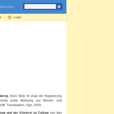
tenschutz
en
Login
nberg)
, Kreis Stolp im Zuge der Regulierung
sdienste sowie Ablösung von Wiesen- und
tl. Transkription; Sign. 5059
ckow und der Küsterei zu Culsow
von den