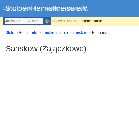
Navigation
überspringen
Sitemap
Kontakt
Impressum
Datenschutz
Startseite
Verein
Mitgliederbereich
Heimatorte
Familienforschung
Personen
Service
Registrieren
Stolp
Heimatorte
Landkreis Stolp
Sanskow
Einführung
Login
Sanskow (Zajączkowo)