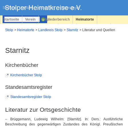
Navigation
überspringen
Sitemap
Kontakt
Impressum
Datenschutz
Startseite
Verein
Mitgliederbereich
Heimatorte
Familienforschung
Personen
Service
Registrieren
Stolp
Heimatorte
Landkreis Stolp
Starnitz
Literatur und Quellen
Login
Starnitz
Kirchenbücher
Kirchenbücher Stolp
Standesamtsregister
Standesamtsregister Stolp
Literatur zur Ortsgeschichte
– Brüggemann, Ludewig Wilhelm: [Starnitz]. In: Ders.: Ausführliche
Beschreibung des gegenwärtigen Zustandes des Königl. Preußischen