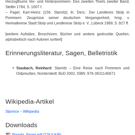
Herzogthums Vor- und Hinterpommern. Des zweiten Theils zweiter Band,
Stettin 1784, S. 1007 f.
– Pagel, Karl-Heinz: [156. Starnitz]. In: Ders.: Der Landkreis Stolp in
Pommern. Zeugnisse seiner deutschen Vergangenheit, hrsg. v.
Heimatkreise Stadt Stolp und Landkreise Stolp e. V., Lübeck 1989, S. 927 ff.
[weitere Aufsätze, Broschüren, Bücher und andere gedruckte Quellen,
alphabetisch nach Autoren sortiert]
Erinnerungsliteratur, Sagen, Belletristik
Staubach, Reinhard
: Starnitz – Eine Reise nach Pommern und
Ostpreußen, Norderstedt: BoD 2002, ISBN: 978-3831146871
Wikipedia-Artikel
Starnice – Wikipedia
Downloads
Starnitz_Pagel.pdf
(778,5 KiB)