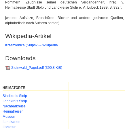
Pommern. Zeugnisse seiner deutschen Vergangenheit, hrsg. v.
Heimatkreise Stadt Stolp und Landkreise Stolp e. V., Lübeck 1989, S. 932 f.
[weitere Aufsätze, Broschüren, Bücher und andere gedruckte Quellen,
alphabetisch nach Autoren sortiert]
Wikipedia-Artikel
Krzemienica (Słupsk) – Wikipedia
Downloads
Steinwald_Pagel.pdf
(390,8 KiB)
HEIMATORTE
Navigation
Stadtkreis Stolp
überspringen
Landkreis Stolp
Nachbarkreise
Heimatreisen
Museen
Landkarten
Literatur