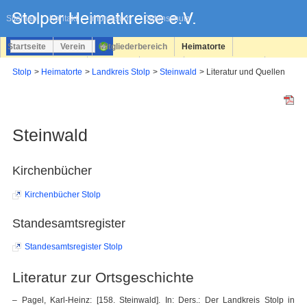
Navigation
überspringen
Sitemap
Kontakt
Impressum
Datenschutz
Startseite
Verein
Mitgliederbereich
Heimatorte
Familienforschung
Personen
Service
Registrieren
Stolp
Heimatorte
Landkreis Stolp
Steinwald
Literatur und Quellen
Login
Steinwald
Kirchenbücher
Kirchenbücher Stolp
Standesamtsregister
Standesamtsregister Stolp
Literatur zur Ortsgeschichte
– Pagel, Karl-Heinz: [158. Steinwald]. In: Ders.: Der Landkreis Stolp in