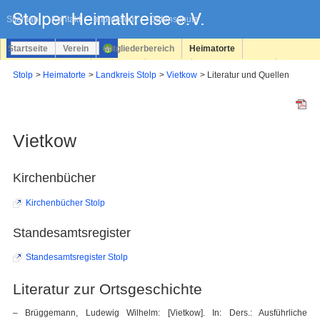
Navigation
überspringen
Sitemap
Kontakt
Impressum
Datenschutz
Startseite
Verein
Mitgliederbereich
Heimatorte
Familienforschung
Personen
Service
Registrieren
Stolp
Heimatorte
Landkreis Stolp
Vietkow
Literatur und Quellen
Login
Vietkow
Kirchenbücher
Kirchenbücher Stolp
Standesamtsregister
Standesamtsregister Stolp
Literatur zur Ortsgeschichte
– Brüggemann, Ludewig Wilhelm: [Vietkow]. In: Ders.: Ausführliche