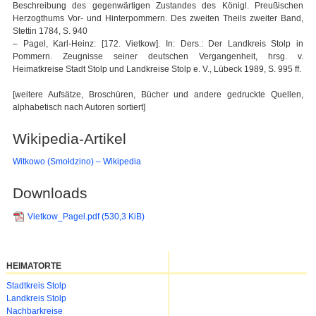
Beschreibung des gegenwärtigen Zustandes des Königl. Preußischen
Herzogthums Vor- und Hinterpommern. Des zweiten Theils zweiter Band,
Stettin 1784, S. 940
– Pagel, Karl-Heinz: [172. Vietkow]. In: Ders.: Der Landkreis Stolp in
Pommern. Zeugnisse seiner deutschen Vergangenheit, hrsg. v.
Heimatkreise Stadt Stolp und Landkreise Stolp e. V., Lübeck 1989, S. 995 ff.
[weitere Aufsätze, Broschüren, Bücher und andere gedruckte Quellen,
alphabetisch nach Autoren sortiert]
Wikipedia-Artikel
Witkowo (Smołdzino) – Wikipedia
Downloads
Vietkow_Pagel.pdf
(530,3 KiB)
HEIMATORTE
Navigation
Stadtkreis Stolp
überspringen
Landkreis Stolp
Nachbarkreise