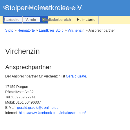
Navigation
überspringen
Sitemap
Kontakt
Impressum
Datenschutz
Startseite
Verein
Mitgliederbereich
Heimatorte
Familienforschung
Personen
Service
Registrieren
Stolp
Heimatorte
Landkreis Stolp
Virchenzin
Ansprechpartner
Login
Virchenzin
Ansprechpartner
Der Ansprechpartner für Virchenzin ist
Gerald Gräfe
.
17159 Dargun
Röcknitzstraße 32
Tel.: 039959 27941
Mobil: 0151 50496337
E-Mail:
gerald.graefe@t-online.de
Internet:
https://www.facebook.com/lebakaschuben/