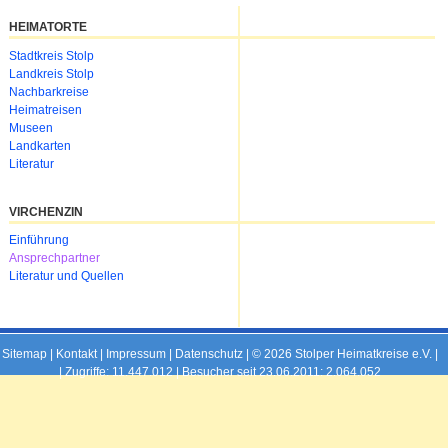
HEIMATORTE
Navigation
Stadtkreis Stolp
überspringen
Landkreis Stolp
Nachbarkreise
Heimatreisen
Museen
Landkarten
Literatur
VIRCHENZIN
Navigation
Einführung
überspringen
Ansprechpartner
Literatur und Quellen
Sitemap
|
Kontakt
|
Impressum
|
Datenschutz
| © 2026 Stolper Heimatkreise e.V. |
|
Zugriffe: 11.447.012 | Besucher seit 23.06.2011: 2.064.052