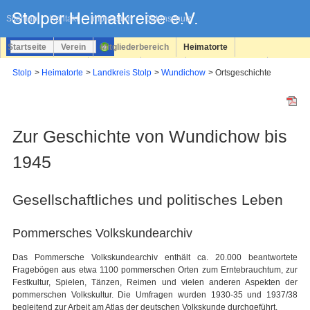
Navigation
überspringen
Sitemap
Kontakt
Impressum
Datenschutz
Startseite
Verein
Mitgliederbereich
Heimatorte
Familienforschung
Personen
Service
Registrieren
Stolp
Heimatorte
Landkreis Stolp
Wundichow
Ortsgeschichte
Login
Zur Geschichte von Wundichow bis
1945
Gesellschaftliches und politisches Leben
Pommersches Volkskundearchiv
Das Pommersche Volkskundearchiv enthält ca. 20.000 beantwortete
Fragebögen aus etwa 1100 pommerschen Orten zum Erntebrauchtum, zur
Festkultur, Spielen, Tänzen, Reimen und vielen anderen Aspekten der
pommerschen Volkskultur. Die Umfragen wurden 1930-35 und 1937/38
begleitend zur Arbeit am Atlas der deutschen Volkskunde durchgeführt.