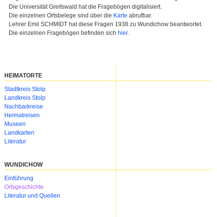
Die Universität Greifswald hat die Fragebögen digitalisiert.
Die einzelnen Ortsbelege sind über die
Karte
abrufbar.
Lehrer Emil SCHMIDT hat diese Fragen 1938 zu Wundichow beantwortet.
Die einzelnen Fragebögen befinden sich
hier
.
HEIMATORTE
Navigation
Stadtkreis Stolp
überspringen
Landkreis Stolp
Nachbarkreise
Heimatreisen
Museen
Landkarten
Literatur
WUNDICHOW
Navigation
Einführung
überspringen
Ortsgeschichte
Literatur und Quellen