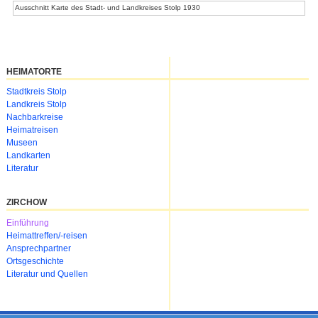
Ausschnitt Karte des Stadt- und Landkreises Stolp 1930
HEIMATORTE
Navigation
Stadtkreis Stolp
überspringen
Landkreis Stolp
Nachbarkreise
Heimatreisen
Museen
Landkarten
Literatur
ZIRCHOW
Navigation
Einführung
überspringen
Heimattreffen/-reisen
Ansprechpartner
Ortsgeschichte
Literatur und Quellen