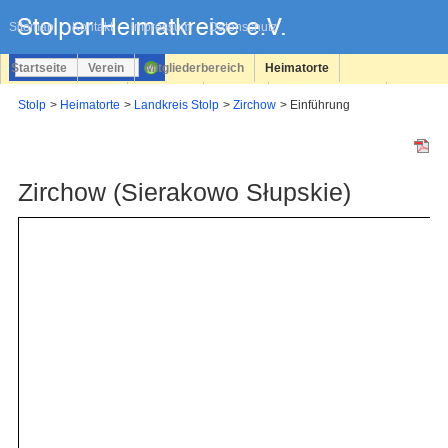
Navigation
überspringen
Sitemap
Kontakt
Impressum
Datenschutz
Startseite
Verein
Mitgliederbereich
Heimatorte
Familienforschung
Personen
Service
Registrieren
Stolp
Heimatorte
Landkreis Stolp
Zirchow
Einführung
Login
Zirchow (Sierakowo Słupskie)