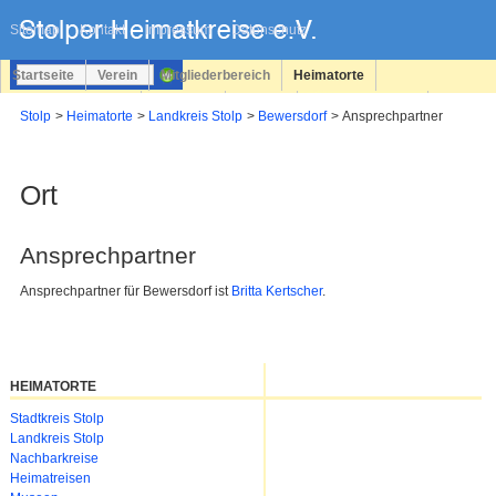
Navigation
überspringen
Sitemap
Kontakt
Impressum
Datenschutz
Startseite
Verein
Mitgliederbereich
Heimatorte
Familienforschung
Personen
Service
Registrieren
Stolp
Heimatorte
Landkreis Stolp
Bewersdorf
Ansprechpartner
Login
Ort
Ansprechpartner
Ansprechpartner für Bewersdorf ist
Britta Kertscher
.
HEIMATORTE
Navigation
Stadtkreis Stolp
überspringen
Landkreis Stolp
Nachbarkreise
Heimatreisen