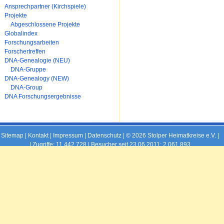
überspringen
Ansprechpartner (Kirchspiele)
Projekte
Abgeschlossene Projekte
Globalindex
Forschungsarbeiten
Forschertreffen
DNA-Genealogie (NEU)
DNA-Gruppe
DNA-Genealogy (NEW)
DNA-Group
DNA Forschungsergebnisse
Sitemap
|
Kontakt
|
Impressum
|
Datenschutz
| © 2026 Stolper Heimatkreise e.V. |
|
Zugriffe: 11.442.728 | Besucher seit 23.06.2011: 2.061.893