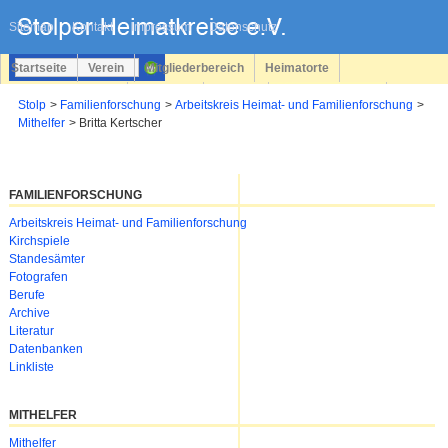
Navigation
überspringen
Sitemap
Kontakt
Impressum
Datenschutz
Startseite
Verein
Mitgliederbereich
Heimatorte
Familienforschung
Personen
Service
Registrieren
Stolp
Familienforschung
Arbeitskreis Heimat- und Familienforschung
Mithelfer
Britta Kertscher
Login
FAMILIENFORSCHUNG
Navigation
Arbeitskreis Heimat- und Familienforschung
überspringen
Kirchspiele
Standesämter
Fotografen
Berufe
Archive
Literatur
Datenbanken
Linkliste
MITHELFER
Navigation
Mithelfer