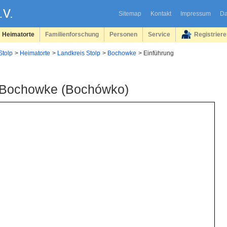
Sitemap
Kontakt
Impressum
Da
Heimatorte
Familienforschung
Personen
Service
Registrier
Stolp
Heimatorte
Landkreis Stolp
Bochowke
Einführung
Bochowke (Bochówko)