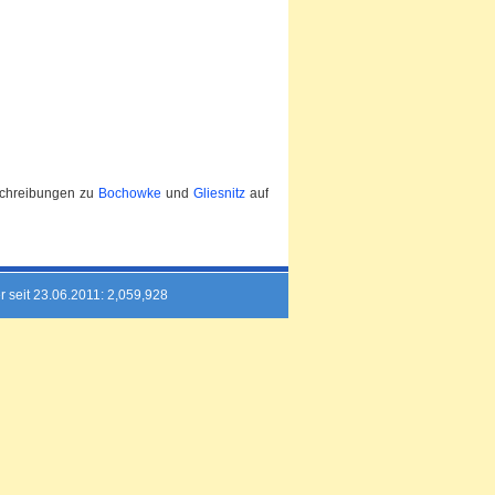
schreibungen zu
Bochowke
und
Gliesnitz
auf
r seit 23.06.2011: 2,059,928