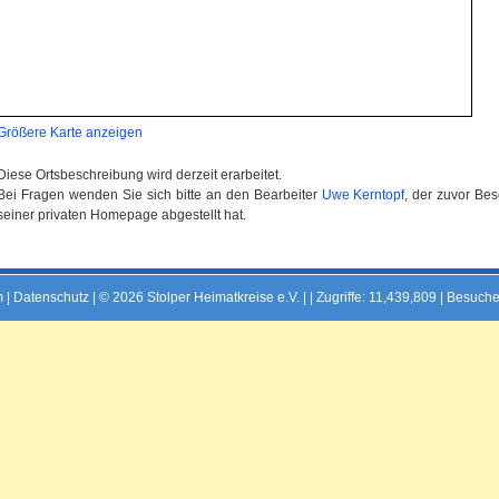
Größere Karte anzeigen
Diese Ortsbeschreibung wird derzeit erarbeitet.
Bei Fragen wenden Sie sich bitte an den Bearbeiter
Uwe Kerntopf
, der zuvor Be
seiner privaten Homepage abgestellt hat.
m
|
Datenschutz
| © 2026 Stolper Heimatkreise e.V. | |
Zugriffe: 11,439,809 | Besuche