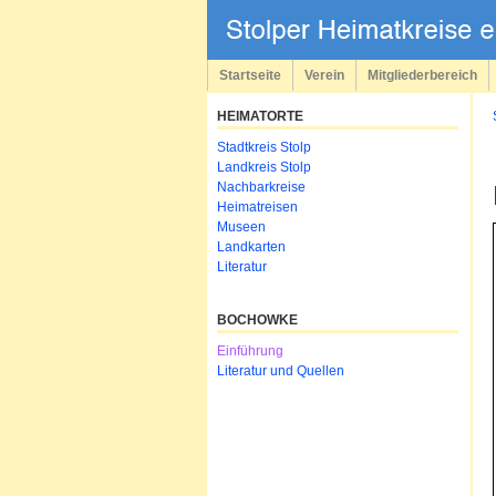
Navigation
überspringen
Startseite
Verein
Mitgliederbereich
HEIMATORTE
Navigation
Stadtkreis Stolp
überspringen
Landkreis Stolp
Nachbarkreise
Heimatreisen
Museen
Landkarten
Literatur
BOCHOWKE
Navigation
Einführung
überspringen
Literatur und Quellen