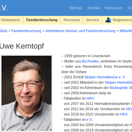
Sitemap
Kontakt
Impressum
Da
Heimatorte
Familienforschung
Personen
Service
Registrier
Stolp
Familienforschung
Arbeitskreis Heimat- und Familienforschung
Mithelfe
Uwe Kerntopf
– 1959 geboren in Leverkusen
– Mutter aus
Bochowke
, vertrieben im Se
– Vater aus Riesenkirch, Kreis Rosenberg
über die Ostsee
– 2001 Eintritt
Stolper Heimatkreise e. V.
– seit 2002 Mitarbeit in der
Stolper Heimats
– seit 2002 im Adminteam der
Mailingliste S
– seit 2009 Adminteam stolp.de
- Tätigkeiten im
HKA
:
von 2007 bis 2011 Heimatkreisbearbeiter S
von 2011 bis 2018 stv. Vorsitzender im
HK
von 2018 bis 2022 Vorsitzender im
HKA
- Tätigkeiten im
e.V.
:
von 2005 bis 2009 Vorstandsmitglied als H
von 2009 bis 2018 Vorstandsmitglied als st