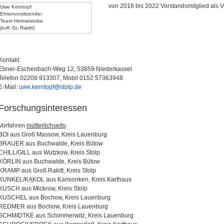
von 2018 bis 2022 Vorstandsmitglied als V
Uwe Kerntopf
Ehrenvorsitzender
Team Heimatstube
(evK Gr. Rakitt)
Kontakt:
Ebner-Eschenbach-Weg 12, 53859 Niederkassel
Telefon 02208 913307, Mobil 0152 57363948
E-Mail:
uwe.kerntopf@stolp.de
Forschungsinteressen
Vorfahren
mütterlichseits
:
BOI aus Groß Massow, Kreis Lauenburg
BRAUER aus Buchwalde, Kreis Bütow
CHILL/GILL aus Wutzkow, Kreis Stolp
KÖRLIN aus Buchwalde, Kreis Bütow
KRAMP aus Groß Rakitt, Kreis Stolp
KUNKEL/KĄKOL aus Kamionken, Kreis Karthaus
KUSCH aus Mickrow, Kreis Stolp
KUSCHEL aus Bochow, Kreis Lauenburg
REDMER aus Bochow, Kreis Lauenburg
SCHMIDTKE aus Schimmerwitz, Kreis Lauenburg