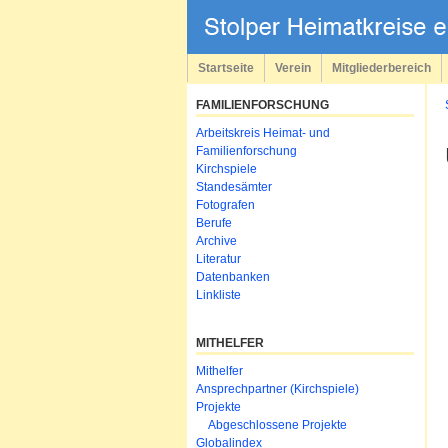
Navigation
überspringen
Startseite
Verein
Mitgliederbereich
FAMILIENFORSCHUNG
Navigation
Arbeitskreis Heimat- und
überspringen
Familienforschung
Kirchspiele
Standesämter
Fotografen
Berufe
Archive
Literatur
Datenbanken
Linkliste
MITHELFER
Navigation
Mithelfer
überspringen
Ansprechpartner (Kirchspiele)
Projekte
Abgeschlossene Projekte
Globalindex