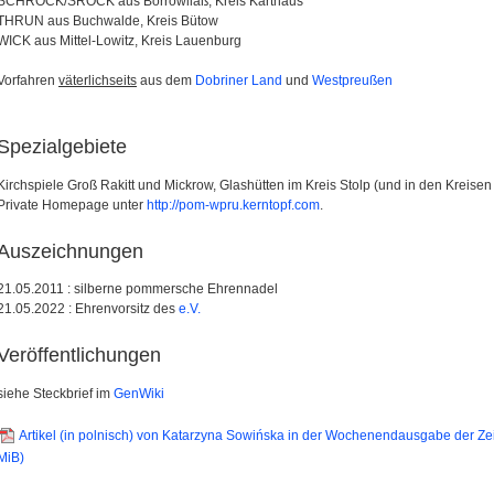
SCHROCK/SROCK aus Borrowilaß, Kreis Karthaus
THRUN aus Buchwalde, Kreis Bütow
WICK aus Mittel-Lowitz, Kreis Lauenburg
Vorfahren
väterlichseits
aus dem
Dobriner Land
und
Westpreußen
Spezialgebiete
Kirchspiele Groß Rakitt und Mickrow, Glashütten im Kreis Stolp (und in den Kreis
Private Homepage unter
http://pom-wpru.kerntopf.com
.
Auszeichnungen
21.05.2011 : silberne pommersche Ehrennadel
21.05.2022 : Ehrenvorsitz des
e.V.
Veröffentlichungen
siehe Steckbrief im
GenWiki
Artikel (in polnisch) von Katarzyna Sowińska in der Wochenendausgabe der 
MiB)