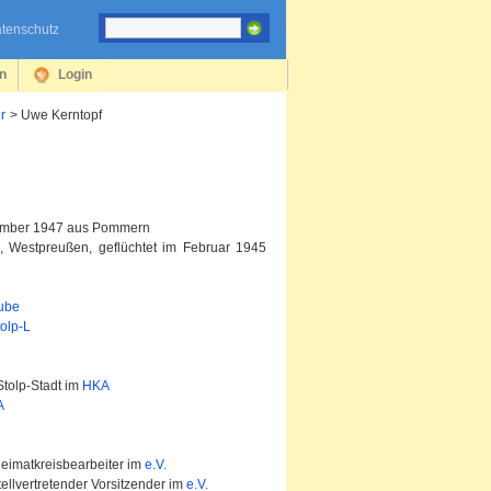
tenschutz
en
Login
r
Uwe Kerntopf
ptember 1947 aus Pommern
, Westpreußen, geflüchtet im Februar 1945
tube
tolp-L
tolp-Stadt im
HKA
A
eimatkreisbearbeiter im
e.V.
ellvertretender Vorsitzender im
e.V.