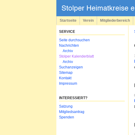
Navigation
überspringen
Startseite
Verein
Mitgliederbereich
SERVICE
Navigation
Seite durchsuchen
überspringen
Nachrichten
Archiv
Stolper Kalenderblatt
Archiv
Suchanzeigen
Sitemap
Kontakt
Impressum
INTERESSIERT?
Navigation
Satzung
überspringen
Mitgliedsantrag
Spenden