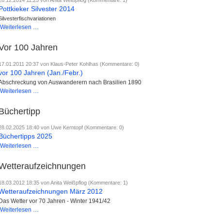
28.12.2014 11:25
von Anita Weißpflog (Kommentare: 1)
Pottkieker Silvester 2014
Silvesterfischvariationen
Pottkieker
Weiterlesen …
Silvester
2014
Vor 100 Jahren
17.01.2011 20:37
von Klaus-Peter Kohlhas (Kommentare: 0)
vor 100 Jahren (Jan./Febr.)
Abschreckung von Auswanderern nach Brasilien 1890
vor
Weiterlesen …
100
Jahren
Büchertipp
(Jan./Febr.)
28.02.2025 18:40
von Uwe Kerntopf (Kommentare: 0)
Büchertipps 2025
Büchertipps
Weiterlesen …
2025
Wetteraufzeichnungen
18.03.2012 18:35
von Anita Weißpflog (Kommentare: 1)
Wetteraufzeichnungen März 2012
Das Wetter vor 70 Jahren - Winter 1941/42
Wetteraufzeichnungen
Weiterlesen …