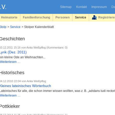
Sitemap
Kontakt
Impressum
Da
Heimatorte
Familienforschung
Personen
Service
Registrier
Stolp
Service
Stolper Kalenderblatt
Geschichten
10.12.2011 15:16
von Anita Weißpflog (Kommentare: 0)
Lyrik (Dez. 2011)
ein kleine Ode an Weihnachten...
Lyrik
Weiterlesen …
(Dez.
2011)
Historisches
04.12.2010 22:04
von Anita Weißpflog
Kleines lateinisches Wörterbuch
Lateinisches für alle, die schon immer wissen wollten, was z. B. „adstans ludi recto
Kleines
Weiterlesen …
lateinisches
Wörterbuch
Pottkieker