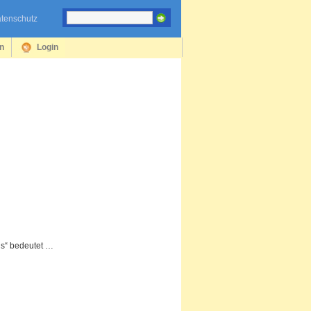
tenschutz
en
Login
ris“ bedeutet …