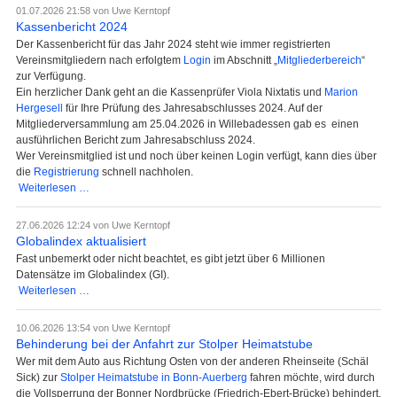
01.07.2026 21:58
von Uwe Kerntopf
Kassenbericht 2024
Der Kassenbericht für das Jahr 2024 steht wie immer registrierten
Vereinsmitgliedern nach erfolgtem
Login
im Abschnitt „
Mitgliederbereich
“
zur Verfügung.
Ein herzlicher Dank geht an die Kassenprüfer Viola Nixtatis und
Marion
Hergesell
für Ihre Prüfung des Jahresabschlusses 2024. Auf der
Mitgliederversammlung am 25.04.2026 in Willebadessen gab es einen
ausführlichen Bericht zum Jahresabschluss 2024.
Wer Vereinsmitglied ist und noch über keinen Login verfügt, kann dies über
die
Registrierung
schnell nachholen.
Kassenbericht
Weiterlesen …
2024
27.06.2026 12:24
von Uwe Kerntopf
Globalindex aktualisiert
Fast unbemerkt oder nicht beachtet, es gibt jetzt über 6 Millionen
Datensätze im Globalindex (GI).
Globalindex
Weiterlesen …
aktualisiert
10.06.2026 13:54
von Uwe Kerntopf
Behinderung bei der Anfahrt zur Stolper Heimatstube
Wer mit dem Auto aus Richtung Osten von der anderen Rheinseite (Schäl
Sick) zur
Stolper Heimatstube in Bonn-Auerberg
fahren möchte, wird durch
die Vollsperrung der Bonner Nordbrücke (Friedrich-Ebert-Brücke) behindert.