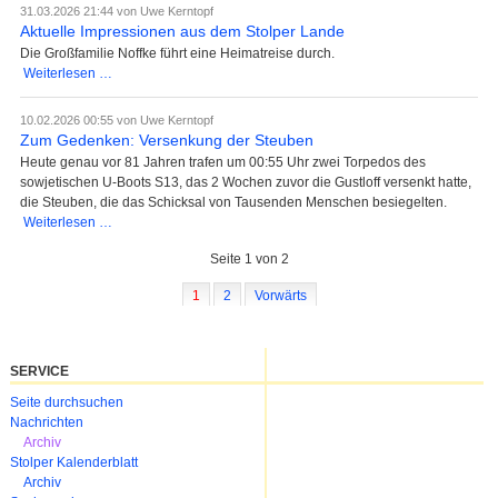
Versenkung
31.03.2026 21:44
von Uwe Kerntopf
der
Aktuelle Impressionen aus dem Stolper Lande
Goya
Die Großfamilie Noffke führt eine Heimatreise durch.
Aktuelle
Weiterlesen …
Impressionen
aus
10.02.2026 00:55
von Uwe Kerntopf
dem
Zum Gedenken: Versenkung der Steuben
Stolper
Heute genau vor 81 Jahren trafen um 00:55 Uhr zwei Torpedos des
Lande
sowjetischen U-Boots S13, das 2 Wochen zuvor die Gustloff versenkt hatte,
die Steuben, die das Schicksal von Tausenden Menschen besiegelten.
Zum
Weiterlesen …
Gedenken:
Seite 1 von 2
Versenkung
der
1
2
Vorwärts
Steuben
SERVICE
Navigation
Seite durchsuchen
überspringen
Nachrichten
Archiv
Stolper Kalenderblatt
Archiv