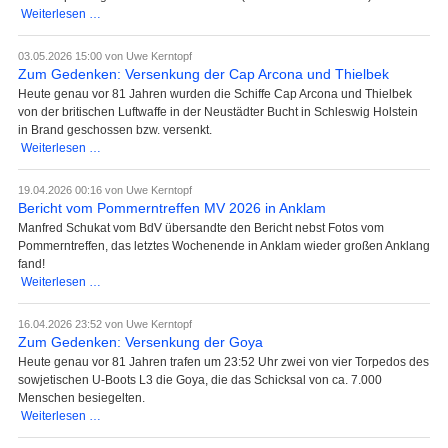
Behinderung
Weiterlesen …
bei
der
03.05.2026 15:00
von Uwe Kerntopf
Anfahrt
Zum Gedenken: Versenkung der Cap Arcona und Thielbek
zur
Heute genau vor 81 Jahren wurden die Schiffe Cap Arcona und Thielbek
Stolper
von der britischen Luftwaffe in der Neustädter Bucht in Schleswig Holstein
Heimatstube
in Brand geschossen bzw. versenkt.
Zum
Weiterlesen …
Gedenken:
Versenkung
19.04.2026 00:16
von Uwe Kerntopf
der
Bericht vom Pommerntreffen MV 2026 in Anklam
Cap
Manfred Schukat vom BdV übersandte den Bericht nebst Fotos vom
Arcona
Pommerntreffen, das letztes Wochenende in Anklam wieder großen Anklang
und
fand!
Thielbek
Bericht
Weiterlesen …
vom
Pommerntreffen
16.04.2026 23:52
von Uwe Kerntopf
MV
Zum Gedenken: Versenkung der Goya
2026
Heute genau vor 81 Jahren trafen um 23:52 Uhr zwei von vier Torpedos des
in
sowjetischen U-Boots L3 die Goya, die das Schicksal von ca. 7.000
Anklam
Menschen besiegelten.
Zum
Weiterlesen …
Gedenken: