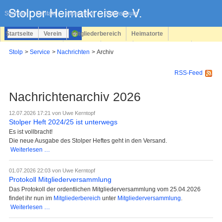
Navigation
überspringen
Sitemap
Kontakt
Impressum
Datenschutz
Startseite
Verein
Mitgliederbereich
Heimatorte
Familienforschung
Personen
Service
Registrieren
Stolp
Service
Nachrichten
Archiv
Login
RSS-Feed
Nachrichtenarchiv 2026
12.07.2026 17:21
von Uwe Kerntopf
Stolper Heft 2024/25 ist unterwegs
Es ist vollbracht!
Die neue Ausgabe des Stolper Heftes geht in den Versand.
Stolper
Weiterlesen …
Heft
2024/25
01.07.2026 22:03
von Uwe Kerntopf
ist
Protokoll Mitgliederversammlung
unterwegs
Das Protokoll der ordentlichen Mitgliederversammlung vom 25.04.2026
findet ihr nun im
Mitgliederbereich
unter
Mitgliederversammlung
.
Protokoll
Weiterlesen …
Mitgliederversammlung