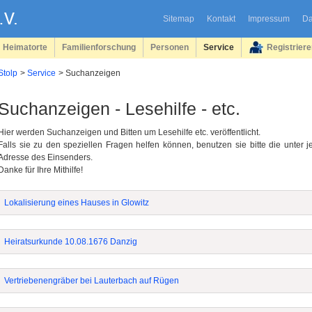
Sitemap
Kontakt
Impressum
Da
Heimatorte
Familienforschung
Personen
Service
Registrier
Stolp
Service
Suchanzeigen
Suchanzeigen - Lesehilfe - etc.
Hier werden Suchanzeigen und Bitten um Lesehilfe etc. veröffentlicht.
Falls sie zu den speziellen Fragen helfen können, benutzen sie bitte die unter 
Adresse des Einsenders.
Danke für Ihre Mithilfe!
Lokalisierung eines Hauses in Glowitz
Heiratsurkunde 10.08.1676 Danzig
Vertriebenengräber bei Lauterbach auf Rügen