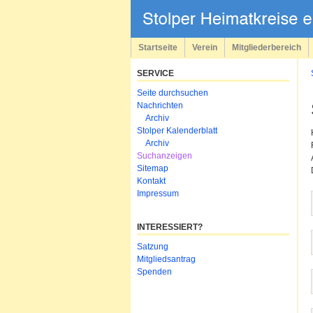
Navigation
überspringen
Startseite
Verein
Mitgliederbereich
SERVICE
Navigation
Seite durchsuchen
überspringen
Nachrichten
Archiv
Stolper Kalenderblatt
Archiv
Suchanzeigen
Sitemap
Kontakt
Impressum
INTERESSIERT?
Navigation
Satzung
überspringen
Mitgliedsantrag
Spenden