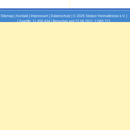
Sitemap
|
Kontakt
|
Impressum
|
Datenschutz
| © 2026 Stolper Heimatkreise e.V. |
|
Zugriffe: 11,450,434 | Besucher seit 23.06.2011: 2,065,721