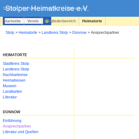
Navigation
überspringen
Sitemap
Kontakt
Impressum
Datenschutz
Startseite
Verein
Mitgliederbereich
Heimatorte
Familienforschung
Personen
Service
Registrieren
Stolp
Heimatorte
Landkreis Stolp
Dünnow
Ansprechpartner
Login
HEIMATORTE
Navigation
Stadtkreis Stolp
überspringen
Landkreis Stolp
Nachbarkreise
Heimatreisen
Museen
Landkarten
Literatur
DÜNNOW
Navigation
Einführung
überspringen
Ansprechpartner
Literatur und Quellen