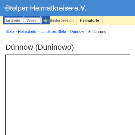
Navigation
überspringen
Sitemap
Kontakt
Impressum
Datenschutz
Startseite
Verein
Mitgliederbereich
Heimatorte
Familienforschung
Personen
Service
Registrieren
Stolp
Heimatorte
Landkreis Stolp
Dünnow
Einführung
Login
Dünnow (Duninowo)