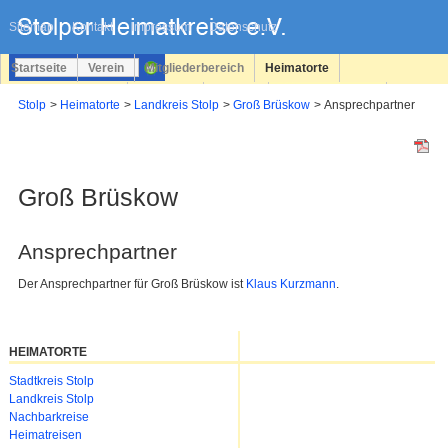
Navigation
überspringen
Sitemap
Kontakt
Impressum
Datenschutz
Startseite
Verein
Mitgliederbereich
Heimatorte
Familienforschung
Personen
Service
Registrieren
Stolp
Heimatorte
Landkreis Stolp
Groß Brüskow
Ansprechpartner
Login
Groß Brüskow
Ansprechpartner
Der Ansprechpartner für Groß Brüskow ist
Klaus Kurzmann
.
HEIMATORTE
Navigation
Stadtkreis Stolp
überspringen
Landkreis Stolp
Nachbarkreise
Heimatreisen