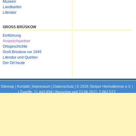
Museen
Landkarten
Literatur
GROSS BRÜSKOW
Navigation
Einführung
überspringen
Ansprechpartner
Ortsgeschichte
Groß Brüskow vor 1945
Literatur und Quellen
Der Ort heute
Sitemap
|
Kontakt
|
Impressum
|
Datenschutz
| © 2026 Stolper Heimatkreise e.V. |
|
Zugriffe: 11,443,858 | Besucher seit 23.06.2011: 2,062,572