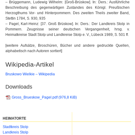
– Brüggemann, Ludewig Wilhelm: [Groß-Brüskow]. In: Ders.: Ausführliche
Beschreibung des gegenwärtigen Zustandes des Königl. Preußischen
Herzogthums Vor- und Hinterpommern. Des zweiten Theils zweiter Band,
Stettin 1784, S. 930, 935
– Pagel, Karl-Heinz: [37. Groß Brüskow]. In: Ders.: Der Landkreis Stolp in
Pommern. Zeugnisse seiner deutschen Vergangenheit, hrsg. v.
Heimatkreise Stadt Stolp und Landkreise Stolp e. V., Lübeck 1989, S. 501 ff.
[weitere Aufsätze, Broschüren, Bücher und andere gedruckte Quellen,
alphabetisch nach Autoren sortiert]
Wikipedia-Artikel
Bruskowo Wielkie – Wikipedia
Downloads
Gross_Brueskow_Pagel.pdf
(976,8 KiB)
HEIMATORTE
Navigation
Stadtkreis Stolp
überspringen
Landkreis Stolp