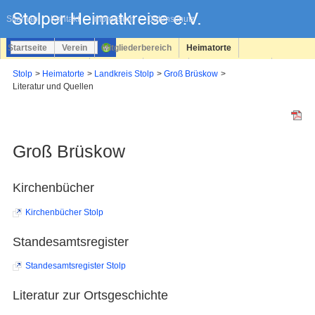
Navigation
überspringen
Sitemap
Kontakt
Impressum
Datenschutz
Startseite
Verein
Mitgliederbereich
Heimatorte
Familienforschung
Personen
Service
Registrieren
Stolp
Heimatorte
Landkreis Stolp
Groß Brüskow
Literatur und Quellen
Login
Groß Brüskow
Kirchenbücher
Kirchenbücher Stolp
Standesamtsregister
Standesamtsregister Stolp
Literatur zur Ortsgeschichte